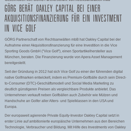
GÖRG BERÄT OAKLEY CAPITAL BEI EINER
AKQUISITIONSFINANZIERUNG FÜR EIN INVESTMENT
IN VICE GOLF
GÖRG Partnerschaft von Rechtsanwälten mbB hat Oakley Capital bei der
Aufnahme einer Akquisitionsfinanzierung für eine Investition in die Vice
Sporting Goods GmbH ("Vice Golf"), einen Sportartikelhersteller aus
München, beraten. Die Finanzierung wurde von Apera Asset Management
bereitgestellt.
Seit der Gründung in 2012 hat sich Vice Golf zu einer der führenden digital
native Golfmarken entwickelt, indem es Premium-Golfbälle durch sein Direct-
to-Consumer (DTC)-Geschäftsmodell und Social Media Marketing zu
deutlich günstigeren Preisen als vergleichbare Produkte anbietet. Das
Unternehmen verkauft neben Golfbällen auch Zubehör wie Mützen und
Handschuhe an Golfer aller Alters- und Spielklassen in den USA und
Europa.
Der europaweit agierende Private Equity-Investor Oakley Capital setzt in
erster Linie auf ambitionierte europäische Unternehmen aus den Bereichen
Technologie, Verbraucher und Bildung. Mit Hilfe des Investments von Oakley