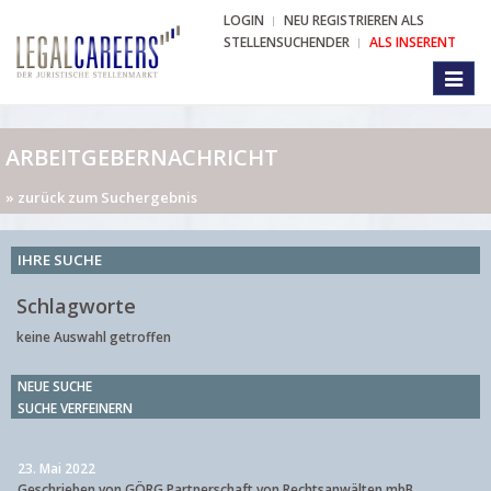
LOGIN
NEU REGISTRIEREN ALS
STELLENSUCHENDER
ALS INSERENT
Toggl
naviga
ARBEITGEBERNACHRICHT
» zurück zum Suchergebnis
IHRE SUCHE
Schlagworte
keine Auswahl getroffen
NEUE SUCHE
SUCHE VERFEINERN
23. Mai 2022
Geschrieben von GÖRG Partnerschaft von Rechtsanwälten mbB