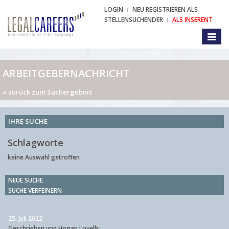
LOGIN
NEU REGISTRIEREN ALS
STELLENSUCHENDER
ALS INSERENT
Toggl
naviga
ARBEITGEBERNACHRICHT
» zurück zum Suchergebnis
IHRE SUCHE
Schlagworte
keine Auswahl getroffen
NEUE SUCHE
SUCHE VERFEINERN
25. Juli 2022
Geschrieben von Hogan Lovells