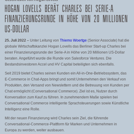
HOGAN LOVELLS BERÄT CHARLES BEI SERIE-A
FINANZIERUNGSRUNDE IN HÖHE VON 20 MILLIONEN
US-DOLLAR
25. Juli 2022 –
Unter Leitung von
Thiemo Woertge
(Senior Associate) hat die
globale Wirtschaftskanzlei Hogan Lovells das Berliner Start-up Charles bei
einer Finanzierungsrunde der Serie-A in Höhe von 20 Millionen US-Dollar
beraten. Angeführt wurde die Runde von Salesforce Ventures. Die
Bestandsinvestoren Accel und HV Capital beteiligten sich ebenfalls.
Seit 2019 bietet Charles seinen Kunden ein All-in-One-Betriebssystem, das
E-Commerce in Chat-Apps bringt und somit Unternehmen den Verkauf von
Produkten, den Versand von Newslettern und die Betreuung von Kunden per
Chat ermöglicht (Conversational Commerce). Ziel ist es, Nutzer durch
Konversation zum Kauf zu führen. In zunehmendem Maße spielen bei
Conversational Commerce intelligente Sprachsteuerungen sowie Künstliche
Intelligenz eine Rolle.
Mit der neuen Finanzierung wird Charles sein Ziel, die führende
Conversational-Commerce-Plattf
orm für Marken und Unternehmen in
Europa zu werden, weiter ausbauen.