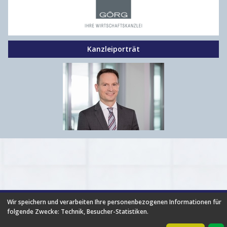
Kanzleiporträt
HILFE
|
FAQ
|
AGB
|
NUTZUNGSBEDINGUNGEN
|
Wir speichern und verarbeiten Ihre personenbezogenen Informationen für
DATENSCHUTZ
|
ÜBER UNS
|
NEUIGKEITEN
|
PARTNER
|
folgende Zwecke:
Technik, Besucher-Statistiken
.
PREISE
|
BROSCHÜRE
|
IMPRESSUM