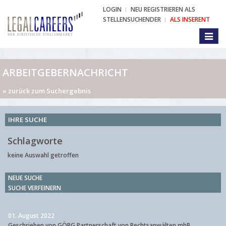
LOGIN
NEU REGISTRIEREN ALS
STELLENSUCHENDER
ALS INSERENT
Toggl
naviga
ARBEITGEBERNACHRICHT
» zurück zum Suchergebnis
IHRE SUCHE
Schlagworte
keine Auswahl getroffen
NEUE SUCHE
SUCHE VERFEINERN
01. August 2022
Geschrieben von GÖRG Partnerschaft von Rechtsanwälten mbB