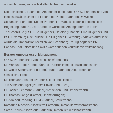
abgeschlossen, sodass fast alle Flächen vermietet sind.
Die rechtliche Beratung der Ampega erfolgte durch GÖRG Partnerschaft von
Rechtsanwälten unter der Leitung der Kölner Partnerin Dr. Wibke
Schumacher und des Kölner Partners Dr. Markus Heider, die technische
Begleitung durch CBRE. Daneben wurde die Ampega beraten durch
TheGreenBlue (ESG-Due Diligence), Deloitte (Financial Due Diligence) und
BSP Luxemburg (Steuerliche Due Diligence Luxemburg). Auf Verkäuferseite
wurde die Transaktion rechtlich von Greenberg Traurig begleitet. BNP
Paribas Real Estate und Savills waren für den Verkäufer vermittelnd tätig.
Berater Ampega Asset Management
GÖRG Partnerschaft von Rechtsanwälten mbB
Dr. Markus Heider (Federführung, Partner, Immobilienwirtschaftsrecht)
Dr. Wibke Schumacher (Federführung, Partnerin, Steuerrecht und
Gesellschaftsrecht)
Dr. Thomas Christner (Partner, Öffentliches Recht)
Jan Schellenberger (Partner, Privates Baurecht)
Dr. Jochen Lehmann (Partner, Architekten- und Urheberrecht)
Dr. Thomas Lange (Partner, Finanzierungen)
Dr. Adalbert Rödding, LL.M. (Partner, Steuerrecht)
Katharina Meeser (Assoziierte Partnerin, Immobilienwirtschaftsrecht)
Sarah Theus (Assoziierte Partnerin, Immobilienwirtschaftsrecht)