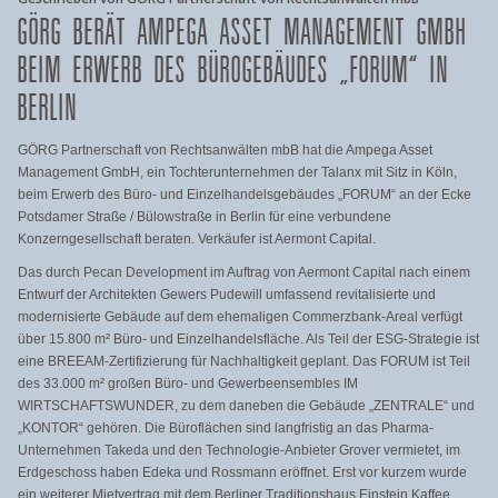
GÖRG BERÄT AMPEGA ASSET MANAGEMENT GMBH
BEIM ERWERB DES BÜROGEBÄUDES „FORUM“ IN
BERLIN
GÖRG Partnerschaft von Rechtsanwälten mbB hat die Ampega Asset
Management GmbH, ein Tochterunternehmen der Talanx mit Sitz in Köln,
beim Erwerb des Büro- und Einzelhandelsgebäudes „FORUM“ an der Ecke
Potsdamer Straße / Bülowstraße in Berlin für eine verbundene
Konzerngesellschaft beraten. Verkäufer ist Aermont Capital.
Das durch Pecan Development im Auftrag von Aermont Capital nach einem
Entwurf der Architekten Gewers Pudewill umfassend revitalisierte und
modernisierte Gebäude auf dem ehemaligen Commerzbank-Areal verfügt
über 15.800 m² Büro- und Einzelhandelsfläche. Als Teil der ESG-Strategie ist
eine BREEAM-Zertifizierung für Nachhaltigkeit geplant. Das FORUM ist Teil
des 33.000 m² großen Büro- und Gewerbeensembles IM
WIRTSCHAFTSWUNDER, zu dem daneben die Gebäude „ZENTRALE“ und
„KONTOR“ gehören. Die Büroflächen sind langfristig an das Pharma-
Unternehmen Takeda und den Technologie-Anbieter Grover vermietet, im
Erdgeschoss haben Edeka und Rossmann eröffnet. Erst vor kurzem wurde
ein weiterer Mietvertrag mit dem Berliner Traditionshaus Einstein Kaffee