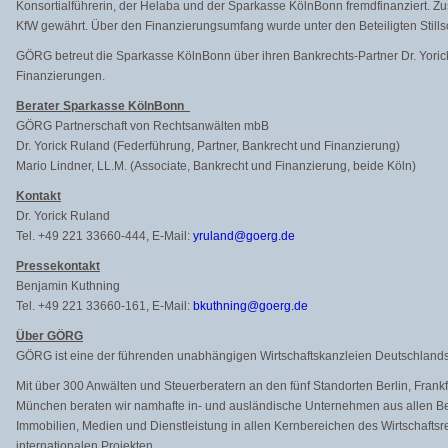
Konsortialführerin, der Helaba und der Sparkasse KölnBonn fremdfinanziert. Z
KfW gewährt. Über den Finanzierungsumfang wurde unter den Beteiligten Stills
GÖRG betreut die Sparkasse KölnBonn über ihren Bankrechts-Partner Dr. Yoric
Finanzierungen.
Berater Sparkasse KölnBonn
GÖRG Partnerschaft von Rechtsanwälten mbB
Dr. Yorick Ruland (Federführung, Partner, Bankrecht und Finanzierung)
Mario Lindner, LL.M. (Associate, Bankrecht und Finanzierung, beide Köln)
Kontakt
Dr. Yorick Ruland
Tel. +49 221 33660-444, E-Mail:
yruland@goerg.de
Pressekontakt
Benjamin Kuthning
Tel. +49 221 33660-161, E-Mail:
bkuthning@goerg.de
Über GÖRG
GÖRG ist eine der führenden unabhängigen Wirtschaftskanzleien Deutschlands
Mit über 300 Anwälten und Steuerberatern an den fünf Standorten Berlin, Fran
München beraten wir namhafte in- und ausländische Unternehmen aus allen Ber
Immobilien, Medien und Dienstleistung in allen Kernbereichen des Wirtschaftsr
internationalen Projekten.