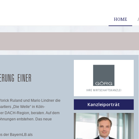
HOME
ERUNG EINER
orick Ruland und Mario Lindner die
Kanzleiporträt
tiers „Die Welle“ in Köln-
der DACH-Region, beraten. Auf dem
wohnungen entstehen. Das neue
us der BayernLB als