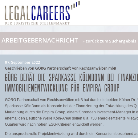
ARBEITGEBERNACHRICHT
» zurück zum Suchergebnis
07. September 2022
Geschrieben von GÖRG Partnerschaft von Rechtsanwälten mbB
GÖRG BERÄT DIE SPARKASSE KÖLNBONN BEI FINANZI
IMMOBILIENENTWICKLUNG FÜR EMPIRA GROUP
GÖRG Partnerschaft von Rechtsanwälten mbB hat durch die beiden Kölner Dr. Y
Sparkasse KölnBonn als Konsorte bei der Finanzierung der Entwicklung des Quar
Marienburg durch die Empira Group, einem führenden Investment-Manager in 
ehemaligen Deutsche Welle Köln-Areal sollen u.a. 750 energieeffiziente Miet
Quartier wird nach hohen ESG-Kriterien entwickelt werden.
Die anspruchsvolle Projektentwicklung wird durch ein Konsortium bestehend a