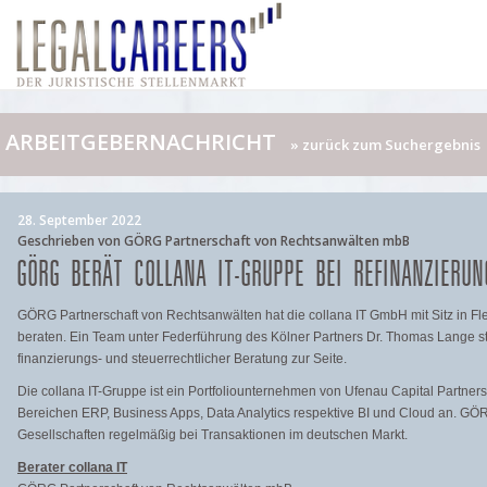
ARBEITGEBERNACHRICHT
» zurück zum Suchergebnis
28. September 2022
Geschrieben von GÖRG Partnerschaft von Rechtsanwälten mbB
GÖRG BERÄT COLLANA IT-GRUPPE BEI REFINANZIERUN
GÖRG Partnerschaft von Rechtsanwälten hat die collana IT GmbH mit Sitz in Fl
beraten. Ein Team unter Federführung des Kölner Partners Dr. Thomas Lange st
finanzierungs- und steuerrechtlicher Beratung zur Seite.
Die collana IT-Gruppe ist ein Portfoliounternehmen von Ufenau Capital Partner
Bereichen ERP, Business Apps, Data Analytics respektive BI und Cloud an. GÖR
Gesellschaften regelmäßig bei Transaktionen im deutschen Markt.
Berater collana IT