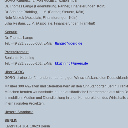
GÖRG Partnerschaft von Rechtsanwälten mbB
Dr. Thomas Lange (Federführung, Partner, Finanzierungen, Köln)
Dr. Adalbert Rödding, LL.M. (Partner, Steuern, Köln)
Nele Motzek (Associate, Finanzierungen, Köln)
Julia Restani, LL.M. (Associate, Finanzierungen, Frankfurt)
Kontakt
Dr. Thomas Lange
Tel. +49 221 33660-603, E-Mail:
tlange@goerg.de
Pressekontakt
Benjamin Kuthning
Tel. +49 221 33660-161, E-Mail:
bkuthning@goerg.de
Über GÖRG
GÖRG ist eine der führenden unabhängigen Wirtschaftskanzleien Deutschlands
Mit über 300 Anwälten und Steuerberatern an den fünf Standorten Berlin, Fran
München beraten wir namhafte in- und ausländische Unternehmen aus allen Ber
Immobilien, Medien und Dienstleistung in allen Kernbereichen des Wirtschaftsr
internationalen Projekten.
Unsere Standorte
BERLIN
Kantstraße 164, 10623 Berlin