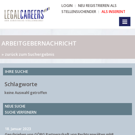
LOGIN
NEU REGISTRIEREN ALS
STELLENSUCHENDER
ALS INSERENT
Toggl
naviga
ARBEITGEBERNACHRICHT
» zurück zum Suchergebnis
IHRE SUCHE
Schlagworte
keine Auswahl getroffen
NEUE SUCHE
SUCHE VERFEINERN
18. Januar 2023
Geschrieben von GÖRG Partnerschaft von Rechtsanwälten mbB