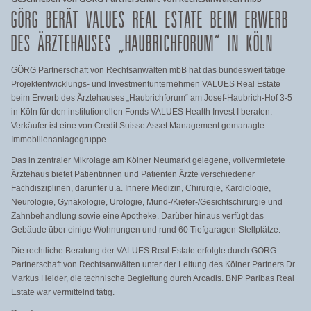
GÖRG BERÄT VALUES REAL ESTATE BEIM ERWERB
DES ÄRZTEHAUSES „HAUBRICHFORUM“ IN KÖLN
GÖRG Partnerschaft von Rechtsanwälten mbB hat das bundesweit tätige
Projektentwicklungs- und Investmentunternehmen VALUES Real Estate
beim Erwerb des Ärztehauses „Haubrichforum“ am Josef-Haubrich-Hof 3-5
in Köln für den institutionellen Fonds VALUES Health Invest I beraten.
Verkäufer ist eine von Credit Suisse Asset Management gemanagte
Immobilienanlagegruppe.
Das in zentraler Mikrolage am Kölner Neumarkt gelegene, vollvermietete
Ärztehaus bietet Patientinnen und Patienten Ärzte verschiedener
Fachdisziplinen, darunter u.a. Innere Medizin, Chirurgie, Kardiologie,
Neurologie, Gynäkologie, Urologie, Mund-/Kiefer-/Gesichtschirurgi
e und
Zahnbehandlung sowie eine Apotheke. Darüber hinaus verfügt das
Gebäude über einige Wohnungen und rund 60 Tiefgaragen-Stellplätze.
Die rechtliche Beratung der VALUES Real Estate erfolgte durch GÖRG
Partnerschaft von Rechtsanwälten unter der Leitung des Kölner Partners Dr.
Markus Heider, die technische Begleitung durch Arcadis. BNP Paribas Real
Estate war vermittelnd tätig.