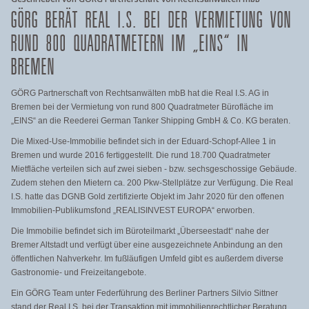
GÖRG BERÄT REAL I.S. BEI DER VERMIETUNG VON
RUND 800 QUADRATMETERN IM „EINS“ IN
BREMEN
GÖRG Partnerschaft von Rechtsanwälten mbB hat die Real I.S. AG in
Bremen bei der Vermietung von rund 800 Quadratmeter Bürofläche im
„EINS“ an die Reederei German Tanker Shipping GmbH & Co. KG beraten.
Die Mixed-Use-Immobilie befindet sich in der Eduard-Schopf-Allee 1 in
Bremen und wurde 2016 fertiggestellt. Die rund 18.700 Quadratmeter
Mietfläche verteilen sich auf zwei sieben - bzw. sechsgeschossige Gebäude.
Zudem stehen den Mietern ca. 200 Pkw-Stellplätze zur Verfügung. Die Real
I.S. hatte das DGNB Gold zertifizierte Objekt im Jahr 2020 für den offenen
Immobilien-Publikumsfond „REALISINVEST EUROPA“ erworben.
Die Immobilie befindet sich im Büroteilmarkt „Überseestadt“ nahe der
Bremer Altstadt und verfügt über eine ausgezeichnete Anbindung an den
öffentlichen Nahverkehr. Im fußläufigen Umfeld gibt es außerdem diverse
Gastronomie- und Freizeitangebote.
Ein GÖRG Team unter Federführung des Berliner Partners Silvio Sittner
stand der Real I.S. bei der Transaktion mit immobilienrechtlicher Beratung