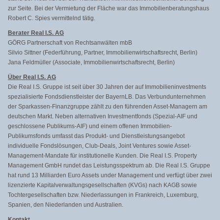
zur Seite. Bei der Vermietung der Fläche war das Immobilienberatungshaus
Robert C. Spies vermittelnd tätig.
Berater Real I.S. AG
GÖRG Partnerschaft von Rechtsanwälten mbB
Silvio Sittner (Federführung, Partner, Immobilienwirtschaftsrecht, Berlin)
Jana Feldmüller (Associate, Immobilienwirtschaftsrecht, Berlin)
Über Real I.S. AG
Die Real I.S. Gruppe ist seit über 30 Jahren der auf Immobilieninvestments
spezialisierte Fondsdienstleister der BayernLB. Das Verbundunternehmen
der Sparkassen-Finanzgruppe zählt zu den führenden Asset-Managern am
deutschen Markt. Neben alternativen Investmentfonds (Spezial-AIF und
geschlossene Publikums-AIF) und einem offenen Immobilien-
Publikumsfonds umfasst das Produkt- und Dienstleistungsangebot
individuelle Fondslösungen, Club-Deals, Joint Ventures sowie Asset-
Management-Mandate für institutionelle Kunden. Die Real I.S. Property
Management GmbH rundet das Leistungsspektrum ab. Die Real I.S. Gruppe
hat rund 13 Milliarden Euro Assets under Management und verfügt über zwei
lizenzierte Kapitalverwaltungsgesellschaft
en (KVGs) nach KAGB sowie
Tochtergesellschaften bzw. Niederlassungen in Frankreich, Luxemburg,
Spanien, den Niederlanden und Australien.
Kontakt