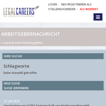
LOGIN
NEU REGISTRIEREN ALS
STELLENSUCHENDER
ALS INSERENT
Toggl
naviga
ARBEITGEBERNACHRICHT
» zurück zum Suchergebnis
IHRE SUCHE
Schlagworte
keine Auswahl getroffen
NEUE SUCHE
SUCHE VERFEINERN
27. Juli 2023
Geschrieben von GÖRG Partnerschaft von Rechtsanwälten mbB