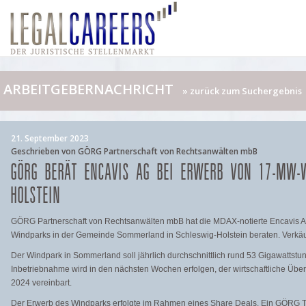
ARBEITGEBERNACHRICHT
» zurück zum Suchergebnis
21. September 2023
Geschrieben von GÖRG Partnerschaft von Rechtsanwälten mbB
GÖRG BERÄT ENCAVIS AG BEI ERWERB VON 17-MW-W
HOLSTEIN
GÖRG Partnerschaft von Rechtsanwälten mbB hat die MDAX-notierte Encavis 
Windparks in der Gemeinde Sommerland in Schleswig-Holstein beraten. Verkäuf
Der Windpark in Sommerland soll jährlich durchschnittlich rund 53 Gigawattst
Inbetriebnahme wird in den nächsten Wochen erfolgen, der wirtschaftliche Über
2024 vereinbart.
Der Erwerb des Windparks erfolgte im Rahmen eines Share Deals. Ein GÖRG T