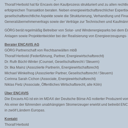
Thoralf Herbold hat für Encavis den Kaufprozess strukturiert und zu allen rech
erfolgreichen Transaktion beraten. Neben energiewirtschaftsrechlicher Experti
gesellschaftsrechtliche Aspekte sowie die Strukturierung, Verhandlung und Fina
Generalübernehmervertrags sowie der Verträge zur Technischen und Kaufmänn
GÖRG berät regelmäßig Betreiber von Solar- und Windenergieparks bei dem E
Anlagen sowie Projektentwickler bei der Realisierung von Energieerzeugungs-
Berater ENCAVIS AG
GÖRG Partnerschaft von Rechtsanwälten mbB
Thoralf Herbold (Federführung, Partner, Energiewirtschaftsrecht)
Dr. Ruth Büchl-Winter (Counsel, Gesellschaftsrecht / Steuern)
Dr. Ilka Mainz (Assoziierte Partnerin, Energiewirtschaftsrecht)
Michael Winkelhog (Assoziierter Partner, Gesellschaftsrecht / Steuern)
Corinna Sarah Cichon (Associate, Energiewirtschaftsrecht)
Niklas Fietz (Associate, Öffentliches Wirtschaftsrecht, alle Köln)
Über ENCAVIS
Die Encavis AG ist ein im MDAX der Deutsche Börse AG notierter Produzent vo
Als einer der führenden unabhängigen Stromerzeuger erwirbt und betreibt EN
in zwölf Ländern Europas.
Kontakt
Thoralf Herbold