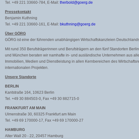
Tel. +49 221 33660-784, E-Mail:
therbold@goerg.de
Pressekontakt
Benjamin Kuthning
Tel. +49 221 33660-161, E-Mail:
bkuthning@goerg.de
Über GÖRG
GÖRG ist eine der führenden unabhängigen Wirtschaftskanzleien Deutschlands
Mit rund 350 Berufsträgerinnen und Berufsträgern an den fünf Standorten Berli
und München beraten wir namhafte in- und ausländische Unternehmen aus allen
Immobilien, Medien und Dienstleistung in allen Kernbereichen des Wirtschaftsr
internationalen Projekten.
Unsere Standorte
BERLIN
Kantstraße 164, 10623 Berlin
Tel. +49 30 884503-0, Fax +49 30 882715-0
FRANKFURT AM MAIN
Ulmenstraße 30, 60325 Frankfurt am Main
Tel. +49 69 170000-17, Fax +49 69 170000-27
HAMBURG
Alter Wall 20 - 22, 20457 Hamburg