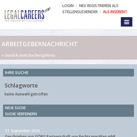
LOGIN
NEU REGISTRIEREN ALS
STELLENSUCHENDER
ALS INSERENT
Toggl
naviga
ARBEITGEBERNACHRICHT
» zurück zum Suchergebnis
IHRE SUCHE
Schlagworte
keine Auswahl getroffen
NEUE SUCHE
SUCHE VERFEINERN
21. September 2023
Geschrieben von GÖRG Partnerschaft von Rechtsanwälten mbB