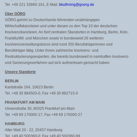
Tel. +49 221 33660-161, E-Mail:
bkuthning@goerg.de
Über GÖRG
GÖRG gehört zu Deutschlands führenden unabhängigen
Wirtschaftskanzleien und unter diesen zu den Top 10 der deutschen
Insolvenzkanzleien. An fünf zentralen Standorten in Hamburg, Berlin, Köln,
Frankfurt/M. und München sowie in bundesweit 26 weiteren
Insolvenzverwaltungsbüros sind rund 350 Berufsträgerinnen und
Berufsträger tätig. Unter ihnen zahlreiche Insolvenz- und
Restrukturierungsexperten, die bereits bundesweit in namhaften Insolvenz-
und Sanierungsverfahren auf sich aufmerksam gemacht haben.
Unsere Standorte
BERLIN
Kantstraße 164, 10623 Berlin
Tel. +49 30 884503-0, Fax +49 30 882715-0
FRANKFURT AM MAIN
Ulmenstraße 30, 60325 Frankfurt am Main
Tel. +49 69 170000-17, Fax +49 69 170000-27
HAMBURG
Alter Wall 20 - 22, 20457 Hamburg
Tel. +49 40 500360-0, Fax +49 40 500360-99