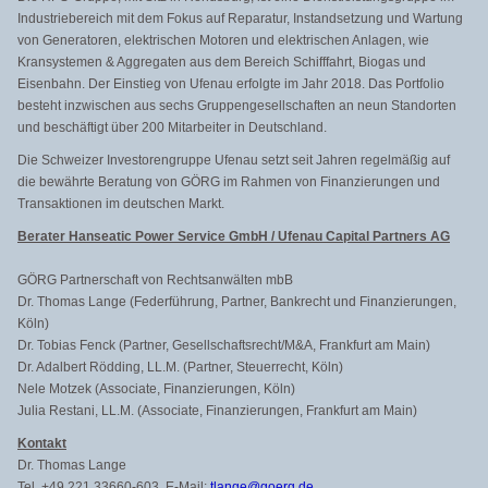
Industriebereich mit dem Fokus auf Reparatur, Instandsetzung und Wartung
von Generatoren, elektrischen Motoren und elektrischen Anlagen, wie
Kransystemen & Aggregaten aus dem Bereich Schifffahrt, Biogas und
Eisenbahn. Der Einstieg von Ufenau erfolgte im Jahr 2018. Das Portfolio
besteht inzwischen aus sechs Gruppengesellschaften an neun Standorten
und beschäftigt über 200 Mitarbeiter in Deutschland.
Die Schweizer Investorengruppe Ufenau setzt seit Jahren regelmäßig auf
die bewährte Beratung von GÖRG im Rahmen von Finanzierungen und
Transaktionen im deutschen Markt.
Berater Hanseatic Power Service GmbH / Ufenau Capital Partners AG
GÖRG Partnerschaft von Rechtsanwälten mbB
Dr. Thomas Lange (Federführung, Partner, Bankrecht und Finanzierungen,
Köln)
Dr. Tobias Fenck (Partner, Gesellschaftsrecht/M&A, Frankfurt am Main)
Dr. Adalbert Rödding, LL.M. (Partner, Steuerrecht, Köln)
Nele Motzek (Associate, Finanzierungen, Köln)
Julia Restani, LL.M. (Associate, Finanzierungen, Frankfurt am Main)
Kontakt
Dr. Thomas Lange
Tel. +49 221 33660-603, E-Mail:
tlange@goerg.de