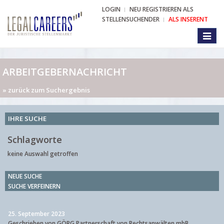
LOGIN
NEU REGISTRIEREN ALS
STELLENSUCHENDER
ALS INSERENT
Toggl
naviga
ARBEITGEBERNACHRICHT
» zurück zum Suchergebnis
IHRE SUCHE
Schlagworte
keine Auswahl getroffen
NEUE SUCHE
SUCHE VERFEINERN
25. September 2023
Geschrieben von GÖRG Partnerschaft von Rechtsanwälten mbB