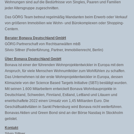
Wohnungen sind auf die Bedürfnisse von Singles, Paaren und Familien
jeder Altersgruppe zugeschnitten.
Das GÖRG Team betreut regelmäßig Mandanten beim Erwerb oder Verkauf
von größeren Immobilien wie Wohn- und Bürokomplexen oder Shopping-
Centern.
Berater Bonava Deutschland GmbH
GÖRG Partnerschaft von Rechtsanwälten mbB
Silvio Sittner (Federführung, Partner, Immobilienrecht, Berlin)
Über Bonava Deutschland GmbH
Bonava ist einer der führenden Wohnprojektentwickler in Europa mit dem
Anspruch, für viele Menschen Wohnumfelder zum Wohlfühlen zu schaffen.
Das Unternehmen ist der erste Wohnprojektentwickler in Europa, dessen
Klimaziele von der Science Based Targets Initiative (SBTi) bestätigt wurden.
Mit seinen 1.600 Mitarbeitern entwickelt Bonava Wohnbauprojekte in
Deutschland, Schweden, Finnland, Estland, Lettland und Litauen und
erwirtschaftete 2022 einen Umsatz von 1,45 Milliarden Euro. Die
Geschäftsaktivitäten in Sankt Petersburg wird Bonava nicht weiterführen.
Bonavas Aktien und Green Bond sind an der Börse Nasdaq in Stockholm
gelistet.
Kontakt
Silvio Sittner