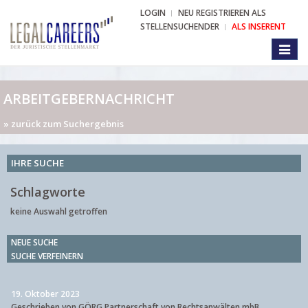
LOGIN
NEU REGISTRIEREN ALS
STELLENSUCHENDER
ALS INSERENT
Toggl
naviga
ARBEITGEBERNACHRICHT
» zurück zum Suchergebnis
IHRE SUCHE
Schlagworte
keine Auswahl getroffen
NEUE SUCHE
SUCHE VERFEINERN
19. Oktober 2023
Geschrieben von GÖRG Partnerschaft von Rechtsanwälten mbB