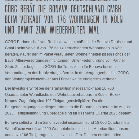
GÖRG BERÄT DIE BONAVA DEUTSCHLAND GMBH
BEIM VERKAUF VON 176 WOHNUNGEN IN KÖLN
UND DAMIT ZUM WIEDERHOLTEN MAL
GÖRG Partnerschaft von Rechtsanwälten mbB hat die Bonava Deutschland
GmbH beim Verkauf von 176 neu zu errichtenden Wohnungen in Köln
beraten. Käufer der im Paket veräußerten Wohneinheiten ist ein Fonds der
Bayer Altersversorgungseinrichtungen
. Unter Federführung von Partner
Silvio Sittner begleitete GÖRG die Transaktion für Bonava bei den
Verhandlungen des Kaufvertrags. Bereits in der Vergangenheit hat GÖRG
den Wohnprojektentwickler aus Fürstenwalde erfolgreich vertreten.
Der Investor erwirbt bei der Transaktion insgesamt knapp 10.700
Quadratmeter Wohnfläche des Wohnbauvorhabens im Kölner Bezirk
Nippes. Zugehörig sind 101 Tiefgaragenstellplätze. Da die
Baugenehmigungen vorliegen, starteten die Bauarbeiten bereits im August
2023. Fertigstellung und Übergabe sind für das vierte Quartal 2025 geplant.
Bonava selbst wird im Simonsveedel insgesamt rund 18.600 Quadratmeter
Wohnfläche verteilt auf 290 Wohneinheiten in sechs Mehrfamilienhäusern
und dazu 166 Tiefgaragenstellplätze schaffen. Die neu entstehenden