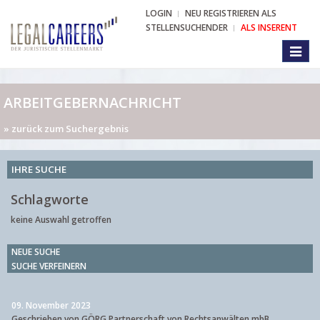
LOGIN
NEU REGISTRIEREN ALS
STELLENSUCHENDER
ALS INSERENT
Toggl
naviga
ARBEITGEBERNACHRICHT
» zurück zum Suchergebnis
IHRE SUCHE
Schlagworte
keine Auswahl getroffen
NEUE SUCHE
SUCHE VERFEINERN
09. November 2023
Geschrieben von GÖRG Partnerschaft von Rechtsanwälten mbB