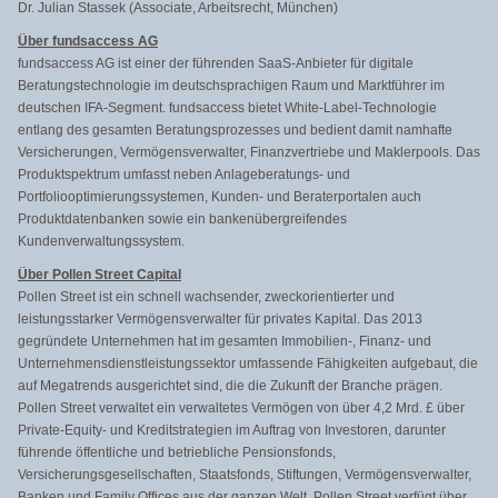
Dr. Julian Stassek (Associate, Arbeitsrecht, München)
Über fundsaccess AG
fundsaccess AG ist einer der führenden SaaS-Anbieter für digitale
Beratungstechnologie im deutschsprachigen Raum und Marktführer im
deutschen IFA-Segment. fundsaccess bietet White-Label-Technologie
entlang des gesamten Beratungsprozesses und bedient damit namhafte
Versicherungen, Vermögensverwalter, Finanzvertriebe und Maklerpools. Das
Produktspektrum umfasst neben Anlageberatungs- und
Portfoliooptimierungssystemen,
Kunden- und Beraterportalen auch
Produktdatenbanken sowie ein bankenübergreifendes
Kundenverwaltungssystem.
Über Pollen Street Capital
Pollen Street ist ein schnell wachsender, zweckorientierter und
leistungsstarker Vermögensverwalter für privates Kapital. Das 2013
gegründete Unternehmen hat im gesamten Immobilien-, Finanz- und
Unternehmensdienstleistungssek
tor umfassende Fähigkeiten aufgebaut, die
auf Megatrends ausgerichtet sind, die die Zukunft der Branche prägen.
Pollen Street verwaltet ein verwaltetes Vermögen von über 4,2 Mrd. £ über
Private-Equity- und Kreditstrategien im Auftrag von Investoren, darunter
führende öffentliche und betriebliche Pensionsfonds,
Versicherungsgesellschaften, Staatsfonds, Stiftungen, Vermögensverwalter,
Banken und Family Offices aus der ganzen Welt. Pollen Street verfügt über