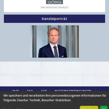
Kanzleiporträt
HILFE
|
FAQ
|
AGB
|
NUTZUNGSBEDINGUNGEN
|
Wir speichern und verarbeiten Ihre personenbezogenen Informationen für
DATENSCHUTZ
|
ÜBER UNS
|
NEUIGKEITEN
|
PARTNER
|
folgende Zwecke:
Technik, Besucher-Statistiken
.
PREISE
|
BROSCHÜRE
|
IMPRESSUM