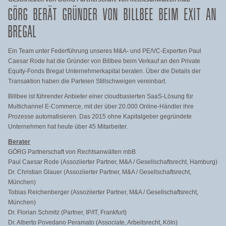
GÖRG BERÄT GRÜNDER VON BILLBEE BEIM EXIT AN
BREGAL
Ein Team unter Federführung unseres M&A- und PE/VC-Experten Paul
Caesar Rode hat die Gründer von Billbee beim Verkauf an den Private
Equity-Fonds Bregal Unternehmerkapital beraten. Über die Details der
Transaktion haben die Parteien Stillschweigen vereinbart.
Billbee ist führender Anbieter einer cloudbasierten SaaS-Lösung für
Multichannel E-Commerce, mit der über 20.000 Online-Händler ihre
Prozesse automatisieren. Das 2015 ohne Kapitalgeber gegründete
Unternehmen hat heute über 45 Mitarbeiter.
Berater
GÖRG Partnerschaft von Rechtsanwälten mbB
Paul Caesar Rode (Assoziierter Partner, M&A / Gesellschaftsrecht, Hamburg)
Dr. Christian Glauer (Assoziierter Partner, M&A / Gesellschaftsrecht,
München)
Tobias Reichenberger (Assoziierter Partner, M&A / Gesellschaftsrecht,
München)
Dr. Florian Schmitz (Partner, IP/IT, Frankfurt)
Dr. Alberto Povedano Peramato (Associate, Arbeitsrecht, Köln)