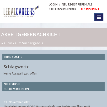
LOGIN
NEU REGISTRIEREN ALS
STELLENSUCHENDER
ALS INSERENT
Toggl
naviga
ARBEITGEBERNACHRICHT
» zurück zum Suchergebnis
IHRE SUCHE
Schlagworte
keine Auswahl getroffen
NEUE SUCHE
SUCHE VERFEINERN
09. November 2023
Geschrieben von GÖRG Partnerschaft von Rechtsanwälten mbB