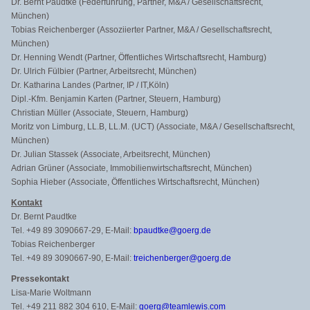
Dr. Bernt Paudtke (Federführung, Partner, M&A / Gesellschaftsrecht,
München)
Tobias Reichenberger (Assoziierter Partner, M&A / Gesellschaftsrecht,
München)
Dr. Henning Wendt (Partner, Öffentliches Wirtschaftsrecht, Hamburg)
Dr. Ulrich Fülbier (Partner, Arbeitsrecht, München)
Dr. Katharina Landes (Partner, IP / IT,Köln)
Dipl.-Kfm. Benjamin Karten (Partner, Steuern, Hamburg)
Christian Müller (Associate, Steuern, Hamburg)
Moritz von Limburg, LL.B, LL.M. (UCT) (Associate, M&A / Gesellschaftsrecht,
München)
Dr. Julian Stassek (Associate, Arbeitsrecht, München)
Adrian Grüner (Associate, Immobilienwirtschaftsrecht, München)
Sophia Hieber (Associate, Öffentliches Wirtschaftsrecht, München)
Kontakt
Dr. Bernt Paudtke
Tel. +49 89 3090667-29, E-Mail:
bpaudtke@goerg.de
Tobias Reichenberger
Tel. +49 89 3090667-90, E-Mail:
treichenberger@goerg.de
Pressekontakt
Lisa-Marie Woltmann
Tel. +49 211 882 304 610, E-Mail:
goerg@teamlewis.com