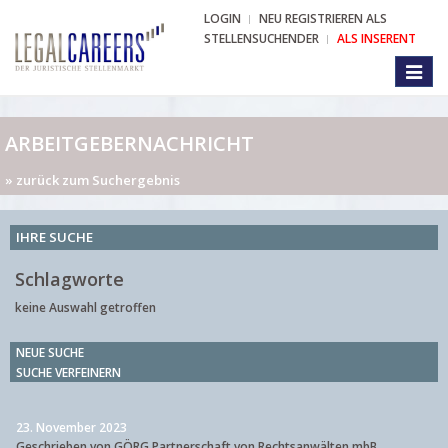
LOGIN
NEU REGISTRIEREN ALS
STELLENSUCHENDER
ALS INSERENT
Toggl
naviga
ARBEITGEBERNACHRICHT
» zurück zum Suchergebnis
IHRE SUCHE
Schlagworte
keine Auswahl getroffen
NEUE SUCHE
SUCHE VERFEINERN
23. November 2023
Geschrieben von GÖRG Partnerschaft von Rechtsanwälten mbB