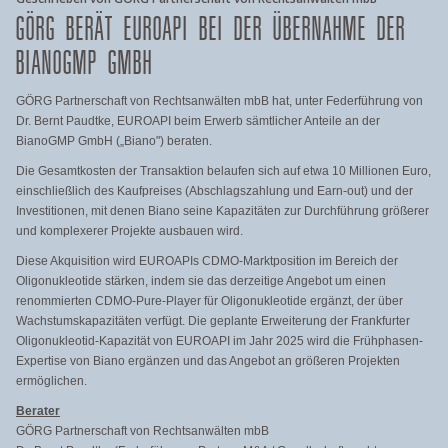
GÖRG BERÄT EUROAPI BEI DER ÜBERNAHME DER
BIANOGMP GMBH
GÖRG Partnerschaft von Rechtsanwälten mbB hat, unter Federführung von
Dr. Bernt Paudtke, EUROAPI beim Erwerb sämtlicher Anteile an der
BianoGMP GmbH („Biano") beraten.
Die Gesamtkosten der Transaktion belaufen sich auf etwa 10 Millionen Euro,
einschließlich des Kaufpreises (Abschlagszahlung und Earn-out) und der
Investitionen, mit denen Biano seine Kapazitäten zur Durchführung größerer
und komplexerer Projekte ausbauen wird.
Diese Akquisition wird EUROAPIs CDMO-Marktposition im Bereich der
Oligonukleotide stärken, indem sie das derzeitige Angebot um einen
renommierten CDMO-Pure-Player für Oligonukleotide ergänzt, der über
Wachstumskapazitäten verfügt. Die geplante Erweiterung der Frankfurter
Oligonukleotid-Kapazität von EUROAPI im Jahr 2025 wird die Frühphasen-
Expertise von Biano ergänzen und das Angebot an größeren Projekten
ermöglichen.
Berater
GÖRG Partnerschaft von Rechtsanwälten mbB