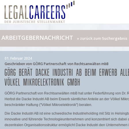
ARBEITGEBERNACHRICHT
» zurück zum Suchergebnis
01. Februar 2024
Geschrieben von GÖRG Partnerschaft von Rechtsanwälten mbB
GÖRG BERÄT DACKE INDUSTRI AB BEIM ERWERB ALL
VÖLKEL MIKROELEKTRONIK GMBH
GÖRG Partnerschaft von Rechtsanwälten mbB hat unter Federführung von Dr. 
Herbst die Dacke Industri AB beim Erwerb sämtlicher Anteile an der Völkel Mikro
beschränkter Haftung ("Völkel Mikroelektronik") beraten.
Die Dacke Industri AB ist eine schwedische Industrieholding mit Sitz in Helsingbo
innovative und führende Technologieunternehmen und konzentriert sich dabei 
dezentralen Organisationsstruktur ermöglicht Dacke Industri den Unternehmen 