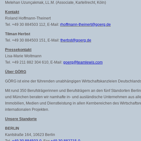
Metehan Uzunçakmak, LL.M. (Associate, Kartellrecht, Köln)
Kontakt
Roland Hoffmann-Theinert
Tel. +49 30 884503 112, E-Mail:
rhoffmann-theinert@goerg.de
Tilman Herbst
Tel. +49 30 884503 151, E-Mail:
therbst@goerg.de
Pressekontakt
Lisa-Marie Woltmann
Tel. +49 211 882 304 610, E-Mail:
goerg@teamlewis.com
Über GÖRG
GÖRG ist eine der führenden unabhängigen Wirtschaftskanzleien Deutschlands
Mit rund 350 Berufsträgerinnen und Berufsträgern an den fünf Standorten Berli
und München beraten wir namhafte in- und ausländische Unternehmen aus allen
Immobilien, Medien und Dienstleistung in allen Kernbereichen des Wirtschaftsr
internationalen Projekten.
Unsere Standorte
BERLIN
Kantstraße 164, 10623 Berlin