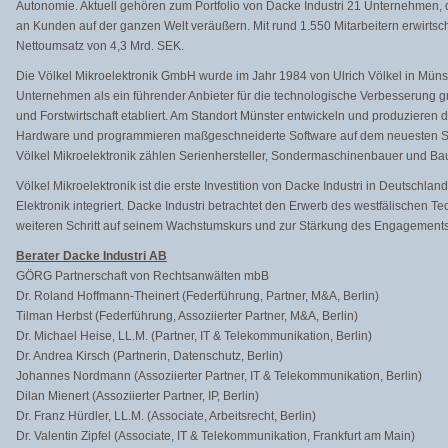
Autonomie. Aktuell gehören zum Portfolio von Dacke Industri 21 Unternehmen
an Kunden auf der ganzen Welt veräußern. Mit rund 1.550 Mitarbeitern erwirtsch
Nettoumsatz von 4,3 Mrd. SEK.
Die Völkel Mikroelektronik GmbH wurde im Jahr 1984 von Ulrich Völkel in Müns
Unternehmen als ein führender Anbieter für die technologische Verbesserung g
und Forstwirtschaft etabliert. Am Standort Münster entwickeln und produzieren d
Hardware und programmieren maßgeschneiderte Software auf dem neuesten St
Völkel Mikroelektronik zählen Serienhersteller, Sondermaschinenbauer und B
Völkel Mikroelektronik ist die erste Investition von Dacke Industri in Deutschla
Elektronik integriert. Dacke Industri betrachtet den Erwerb des westfälischen 
weiteren Schritt auf seinem Wachstumskurs und zur Stärkung des Engagements
Berater Dacke Industri AB
GÖRG Partnerschaft von Rechtsanwälten mbB
Dr. Roland Hoffmann-Theinert (Federführung, Partner, M&A, Berlin)
Tilman Herbst (Federführung, Assoziierter Partner, M&A, Berlin)
Dr. Michael Heise, LL.M. (Partner, IT & Telekommunikation, Berlin)
Dr. Andrea Kirsch (Partnerin, Datenschutz, Berlin)
Johannes Nordmann (Assoziierter Partner, IT & Telekommunikation, Berlin)
Dilan Mienert (Assoziierter Partner, IP, Berlin)
Dr. Franz Hürdler, LL.M. (Associate, Arbeitsrecht, Berlin)
Dr. Valentin Zipfel (Associate, IT & Telekommunikation, Frankfurt am Main)