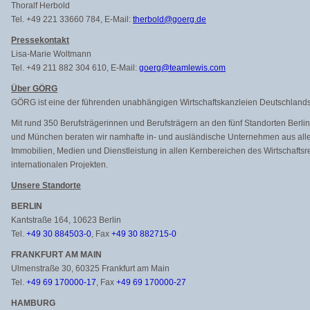
Thoralf Herbold
Tel. +49 221 33660 784, E-Mail:
therbold@goerg.de
Pressekontakt
Lisa-Marie Woltmann
Tel. +49 211 882 304 610, E-Mail:
goerg@teamlewis.com
Über GÖRG
GÖRG ist eine der führenden unabhängigen Wirtschaftskanzleien Deutschlands
Mit rund 350 Berufsträgerinnen und Berufsträgern an den fünf Standorten Berli
und München beraten wir namhafte in- und ausländische Unternehmen aus allen
Immobilien, Medien und Dienstleistung in allen Kernbereichen des Wirtschaftsr
internationalen Projekten.
Unsere Standorte
BERLIN
Kantstraße 164, 10623 Berlin
Tel.
+49 30 884503-0
, Fax
+49 30 882715-0
FRANKFURT AM MAIN
Ulmenstraße 30, 60325 Frankfurt am Main
Tel.
+49 69 170000-17
, Fax
+49 69 170000-27
HAMBURG