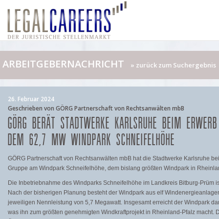
ARBEITGEBERNACHRICHT
» zurück zum Suchergebnis
26. Februar 2024
Geschrieben von GÖRG Partnerschaft von Rechtsanwälten mbB
GÖRG BERÄT STADTWERKE KARLSRUHE BEIM ERWERB 
DEM 62,7 MW WINDPARK SCHNEIFELHÖHE
GÖRG Partnerschaft von Rechtsanwälten mbB hat die Stadtwerke Karlsruhe be
Gruppe am Windpark Schneifelhöhe, dem bislang größten Windpark in Rheinlan
Die Inbetriebnahme des Windparks Schneifelhöhe im Landkreis Bitburg-Prüm ist
Nach der bisherigen Planung besteht der Windpark aus elf Windenergieanlage
jeweiligen Nennleistung von 5,7 Megawatt. Insgesamt erreicht der Windpark da
was ihn zum größten genehmigten Windkraftprojekt in Rheinland-Pfalz macht. D