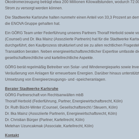
Ökostromerzeugung beträgt etwa 200 Millionen Kilowattstunden, wodurch 72.0
Strom zu versorgt werden können.
Die Stadtwerke Karlsruhe halten nunmehr einen Anteil von 33,3 Prozent an de
die ENOVA Gruppe gehalten hat.
Ein GÖRG Team unter Federführung unseres Partners Thoralf Herbold sowie vo
(Counsel) und Dr. Ilka Mainz (Assoziierte Partnerin) hat für die Stadtwerke Kar
durchgeführt, den Kaufprozess strukturiert und sie zu allen rechtlichen Frages
Transaktion beraten. Neben energiewirtschaftsrechtlicher Expertise umfasste d
gesellschaftsrechtliche und kartellrechtliche Aspekte.
GÖRG berät regelmäßig Betreiber von Solar- und Windenergieparks sowie Inve
Veräußerung von Anlagen für erneuerbare Energien. Darüber hinaus unterstütz
Umsetzung von Energieerzeugungs- und -speicheranlagen.
Berater Stadtwerke Karlsruhe
GÖRG Partnerschaft von Rechtsanwälten mbB
Thoralf Herbold (Federführung, Partner, Energiewirtschaftsrecht, Köln)
Dr. Ruth Büchl-Winter (Counsel, Gesellschaftsrecht / Steuern, Köln)
Dr. Ilka Mainz (Assoziierte Partnerin, Energiewirtschaftsrecht, Köln)
Dr. Christian Bürger (Partner, Kartellrecht, Köln)
Metehan Uzuncakmak (Associate, Kartellrecht, Köln)
Kontakt