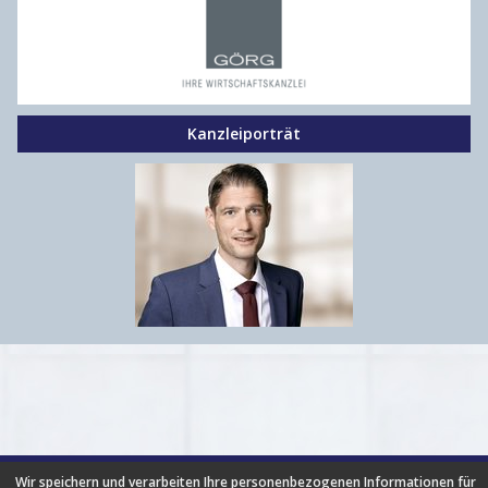
Kanzleiporträt
HILFE
|
FAQ
|
AGB
|
NUTZUNGSBEDINGUNGEN
|
Wir speichern und verarbeiten Ihre personenbezogenen Informationen für