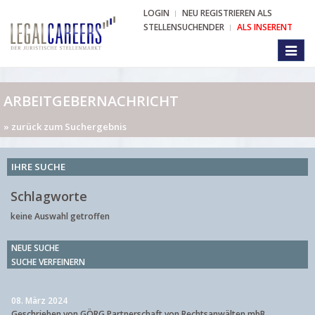
LOGIN
NEU REGISTRIEREN ALS
STELLENSUCHENDER
ALS INSERENT
Toggl
naviga
ARBEITGEBERNACHRICHT
» zurück zum Suchergebnis
IHRE SUCHE
Schlagworte
keine Auswahl getroffen
NEUE SUCHE
SUCHE VERFEINERN
08. März 2024
Geschrieben von GÖRG Partnerschaft von Rechtsanwälten mbB