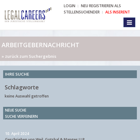
LOGIN
NEU REGISTRIEREN ALS
STELLENSUCHENDER
ALS INSERENT
Toggl
naviga
ARBEITGEBERNACHRICHT
» zurück zum Suchergebnis
IHRE SUCHE
Schlagworte
keine Auswahl getroffen
NEUE SUCHE
SUCHE VERFEINERN
10. April 2024
Geschrieben von Weil, Gotshal & Manges LLP