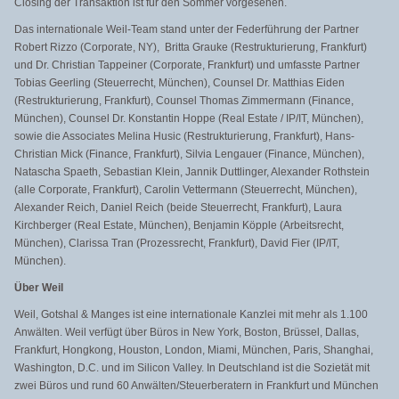
Closing der Transaktion ist für den Sommer vorgesehen.
Das internationale Weil-Team stand unter der Federführung der Partner
Robert Rizzo (Corporate, NY), Britta Grauke (Restrukturierung, Frankfurt)
und Dr. Christian Tappeiner (Corporate, Frankfurt) und umfasste Partner
Tobias Geerling (Steuerrecht, München), Counsel Dr. Matthias Eiden
(Restrukturierung, Frankfurt), Counsel Thomas Zimmermann (Finance,
München), Counsel Dr. Konstantin Hoppe (Real Estate / IP/IT, München),
sowie die Associates Melina Husic (Restrukturierung, Frankfurt), Hans-
Christian Mick (Finance, Frankfurt), Silvia Lengauer (Finance, München),
Natascha Spaeth, Sebastian Klein, Jannik Duttlinger, Alexander Rothstein
(alle Corporate, Frankfurt), Carolin Vettermann (Steuerrecht, München),
Alexander Reich, Daniel Reich (beide Steuerrecht, Frankfurt), Laura
Kirchberger (Real Estate, München), Benjamin Köpple (Arbeitsrecht,
München), Clarissa Tran (Prozessrecht, Frankfurt), David Fier (IP/IT,
München).
Über Weil
Weil, Gotshal & Manges ist eine internationale Kanzlei mit mehr als 1.100
Anwälten. Weil verfügt über Büros in New York, Boston, Brüssel, Dallas,
Frankfurt, Hongkong, Houston, London, Miami, München, Paris, Shanghai,
Washington, D.C. und im Silicon Valley. In Deutschland ist die Sozietät mit
zwei Büros und rund 60 Anwälten/Steuerberatern in Frankfurt und München