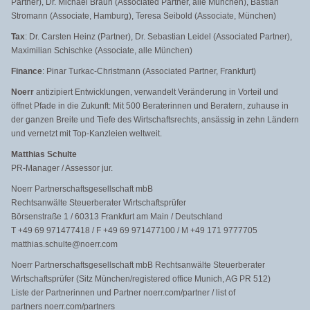
Partner), Dr. Michael Braun (Associated Partner, alle München), Bastian
Stromann (Associate, Hamburg), Teresa Seibold (Associate, München)
Tax
: Dr. Carsten Heinz (Partner), Dr. Sebastian Leidel (Associated Partner),
Maximilian Schischke (Associate, alle München)
Finance
: Pinar Turkac-Christmann (Associated Partner, Frankfurt)
Noerr
antizipiert Entwicklungen, verwandelt Veränderung in Vorteil und
öffnet Pfade in die Zukunft: Mit 500 Beraterinnen und Beratern, zuhause in
der ganzen Breite und Tiefe des Wirtschaftsrechts, ansässig in zehn Ländern
und vernetzt mit Top-Kanzleien weltweit.
Matthias Schulte
PR-Manager / Assessor jur.
Noerr Partnerschaftsgesellschaft mbB
Rechtsanwälte Steuerberater Wirtschaftsprüfer
Börsenstraße 1 / 60313 Frankfurt am Main / Deutschland
T +49 69 971477418 / F +49 69 971477100 / M +49 171 9777705
matthias.schulte@noerr.com
Noerr Partnerschaftsgesellschaft mbB Rechtsanwälte Steuerberater
Wirtschaftsprüfer (Sitz München/registered office Munich, AG PR 512)
Liste der Partnerinnen und Partner noerr.com/partner / list of
partners noerr.com/partners