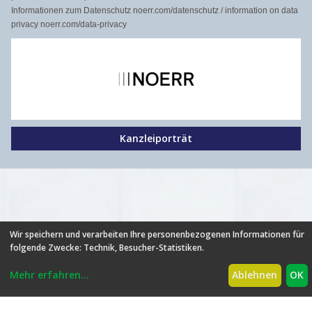
Informationen zum Datenschutz noerr.com/datenschutz / information on data
privacy noerr.com/data-privacy
Kanzleiporträt
Wir speichern und verarbeiten Ihre personenbezogenen Informationen für
folgende Zwecke:
Technik, Besucher-Statistiken
.
HILFE
|
FAQ
|
AGB
|
NUTZUNGSBEDINGUNGEN
|
DATENSCHUTZ
|
ÜBER UNS
|
NEUIGKEITEN
|
PARTNER
|
Mehr erfahren
...
Ablehnen
OK
PREISE
|
BROSCHÜRE
|
IMPRESSUM