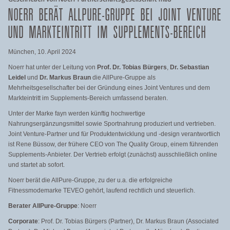
NOERR BERÄT ALLPURE-GRUPPE BEI JOINT VENTURE
UND MARKTEINTRITT IM SUPPLEMENTS-BEREICH
München, 10. April 2024
Noerr hat unter der Leitung von
Prof.
Dr.
Tobias Bürgers
,
Dr.
Sebastian
Leidel
und
Dr. Markus Braun
die AllPure-Gruppe als
Mehrheitsgesellschafter bei der Gründung eines Joint Ventures und dem
Markteintritt im Supplements-Bereich umfassend beraten.
Unter der Marke fayn werden künftig hochwertige
Nahrungsergänzungsmittel sowie Sportnahrung produziert und vertrieben.
Joint Venture-Partner und für Produktentwicklung und -design verantwortlich
ist Rene Büssow, der frühere CEO von The Quality Group, einem führenden
Supplements-Anbieter. Der Vertrieb erfolgt (zunächst) ausschließlich online
und startet ab sofort.
Noerr berät die AllPure-Gruppe, zu der u.a. die erfolgreiche
Fitnessmodemarke TEVEO gehört, laufend rechtlich und steuerlich.
Berater AllPure-Gruppe
: Noerr
Corporate
: Prof. Dr. Tobias Bürgers (Partner), Dr. Markus Braun (Associated