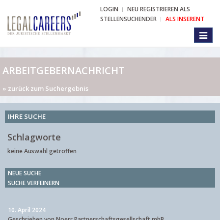
LOGIN
NEU REGISTRIEREN ALS
STELLENSUCHENDER
ALS INSERENT
Toggl
naviga
ARBEITGEBERNACHRICHT
» zurück zum Suchergebnis
IHRE SUCHE
Schlagworte
keine Auswahl getroffen
NEUE SUCHE
SUCHE VERFEINERN
10. April 2024
Geschrieben von Noerr Partnerschaftsgesellschaft mbB