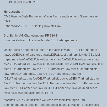
F: +49 30 20360 288 2255
Herausgeber:
CMS Hasche Sigle Partnerschaft von Rechtsanwälten und Steuerberatern
mbB
Lennéstraße 7 | 10785 Berlin | www.cms.law
Sitz: Berlin (AG Charlottenburg, PR 316 B)
Liste der Partner: https://cms.law/de/DEU/List-of-partners
Unser Press-Kit finden Sie unter: https://cms.law/de/DEU/List-of-partners
.law/de/DEU/List-of-partners .law/de/DEU/List-of-partners .law/de/DEU/List-
of-partners .law/de/DEU/List-of-partners .law /de/DEU/List-of-partners .law
/de/DEU/Partnerliste .law /de/DEU/Partnerliste .law /de/DEU/Partnerliste .law
/de/DEU/Partnerliste .law /de /DEU/Partnerliste .law /de/DEU/Partnerliste
.law /de/DEU/Partnerliste .law /de /DEU/Partnerliste .law /de
/DEU/Partnerliste .law /de/DEU/Partnerliste .law /de/DEU /Partnerliste .law
/de /DEU/Partnerliste .law /de /DEU/Partnerliste .law /de/DEU /Partnerliste
.law /de/DEU /Partnerliste .law /de /DEU/Partnerliste .law /de /media/local
/cms-hs /files /other /cms-press -kit -de
Möchten Sie in Zukunft keine weiteren Pressemitteilungen und
Themenangebote erhalten, senden Sie bitte eine E-Mail an: presse@cms-