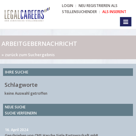
LOGIN
NEU REGISTRIEREN ALS
STELLENSUCHENDER
ALS INSERENT
Toggl
naviga
ARBEITGEBERNACHRICHT
» zurück zum Suchergebnis
IHRE SUCHE
Schlagworte
keine Auswahl getroffen
NEUE SUCHE
SUCHE VERFEINERN
16. April 2024
Geschrieben von CMS Hasche Sigle Partnerschaft mbB