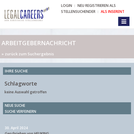
LOGIN
NEU REGISTRIEREN ALS
STELLENSUCHENDER
ALS INSERENT
Toggl
naviga
ARBEITGEBERNACHRICHT
» zurück zum Suchergebnis
IHRE SUCHE
Schlagworte
keine Auswahl getroffen
NEUE SUCHE
SUCHE VERFEINERN
30. April 2024
Geschrieben von HEUKING