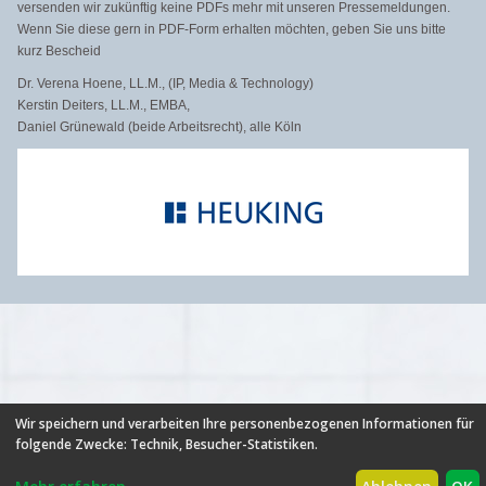
versenden wir zukünftig keine PDFs mehr mit unseren Pressemeldungen.
Wenn Sie diese gern in PDF-Form erhalten möchten, geben Sie uns bitte
kurz Bescheid
Dr. Verena Hoene, LL.M., (IP, Media & Technology)
Kerstin Deiters, LL.M., EMBA,
Daniel Grünewald (beide Arbeitsrecht), alle Köln
Wir speichern und verarbeiten Ihre personenbezogenen Informationen für
HILFE
|
FAQ
|
AGB
|
NUTZUNGSBEDINGUNGEN
|
folgende Zwecke:
Technik, Besucher-Statistiken
.
DATENSCHUTZ
|
ÜBER UNS
|
NEUIGKEITEN
|
PARTNER
|
PREISE
|
BROSCHÜRE
|
IMPRESSUM