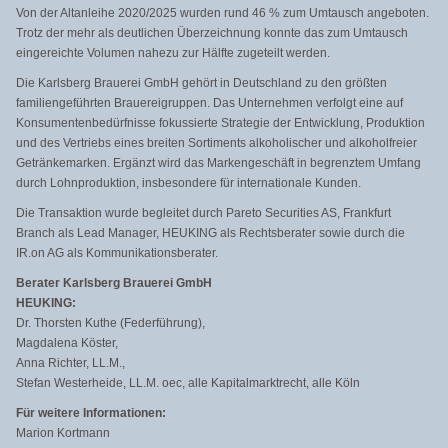
Von der Altanleihe 2020/2025 wurden rund 46 % zum Umtausch angeboten.
Trotz der mehr als deutlichen Überzeichnung konnte das zum Umtausch
eingereichte Volumen nahezu zur Hälfte zugeteilt werden.
Die Karlsberg Brauerei GmbH gehört in Deutschland zu den größten
familiengeführten Brauereigruppen. Das Unternehmen verfolgt eine auf
Konsumentenbedürfnisse fokussierte Strategie der Entwicklung, Produktion
und des Vertriebs eines breiten Sortiments alkoholischer und alkoholfreier
Getränkemarken. Ergänzt wird das Markengeschäft in begrenztem Umfang
durch Lohnproduktion, insbesondere für internationale Kunden.
Die Transaktion wurde begleitet durch Pareto Securities AS, Frankfurt
Branch als Lead Manager, HEUKING als Rechtsberater sowie durch die
IR.on AG als Kommunikationsberater.
Berater Karlsberg Brauerei GmbH
HEUKING:
Dr. Thorsten Kuthe (Federführung),
Magdalena Köster,
Anna Richter, LL.M.,
Stefan Westerheide, LL.M. oec, alle Kapitalmarktrecht, alle Köln
Für weitere Informationen:
Marion Kortmann