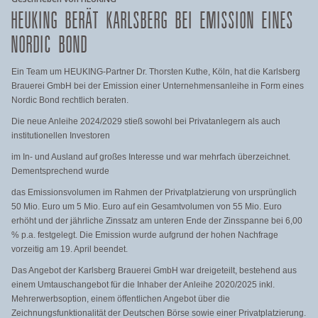
HEUKING BERÄT KARLSBERG BEI EMISSION EINES
NORDIC BOND
Ein Team um HEUKING-Partner Dr. Thorsten Kuthe, Köln, hat die Karlsberg
Brauerei GmbH bei der Emission einer Unternehmensanleihe in Form eines
Nordic Bond rechtlich beraten.
Die neue Anleihe 2024/2029 stieß sowohl bei Privatanlegern als auch
institutionellen Investoren
im In- und Ausland auf großes Interesse und war mehrfach überzeichnet.
Dementsprechend wurde
das Emissionsvolumen im Rahmen der Privatplatzierung von ursprünglich
50 Mio. Euro um 5 Mio. Euro auf ein Gesamtvolumen von 55 Mio. Euro
erhöht und der jährliche Zinssatz am unteren Ende der Zinsspanne bei 6,00
% p.a. festgelegt. Die Emission wurde aufgrund der hohen Nachfrage
vorzeitig am 19. April beendet.
Das Angebot der Karlsberg Brauerei GmbH war dreigeteilt, bestehend aus
einem Umtauschangebot für die Inhaber der Anleihe 2020/2025 inkl.
Mehrerwerbsoption, einem öffentlichen Angebot über die
Zeichnungsfunktionalität der Deutschen Börse sowie einer Privatplatzierung.