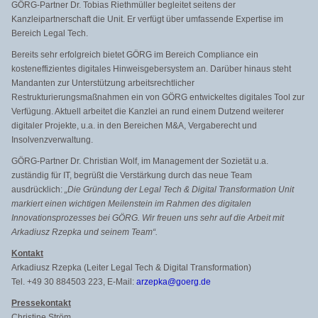
GÖRG-Partner Dr. Tobias Riethmüller begleitet seitens der
Kanzleipartnerschaft die Unit. Er verfügt über umfassende Expertise im
Bereich Legal Tech.
Bereits sehr erfolgreich bietet GÖRG im Bereich Compliance ein
kosteneffizientes digitales Hinweisgebersystem an. Darüber hinaus steht
Mandanten zur Unterstützung arbeitsrechtlicher
Restrukturierungsmaßnahmen ein von GÖRG entwickeltes digitales Tool zur
Verfügung. Aktuell arbeitet die Kanzlei an rund einem Dutzend weiterer
digitaler Projekte, u.a. in den Bereichen M&A, Vergaberecht und
Insolvenzverwaltung.
GÖRG-Partner Dr. Christian Wolf, im Management der Sozietät u.a.
zuständig für IT, begrüßt die Verstärkung durch das neue Team
ausdrücklich:
„Die Gründung der Legal Tech & Digital Transformation Unit
markiert einen wichtigen Meilenstein im Rahmen des digitalen
Innovationsprozesses bei GÖRG. Wir freuen uns sehr auf die Arbeit mit
Arkadiusz Rzepka und seinem Team“.
Kontakt
Arkadiusz Rzepka (Leiter Legal Tech & Digital Transformation)
Tel. +49 30 884503 223, E-Mail:
arzepka@goerg.de
Pressekontakt
Christine Ström