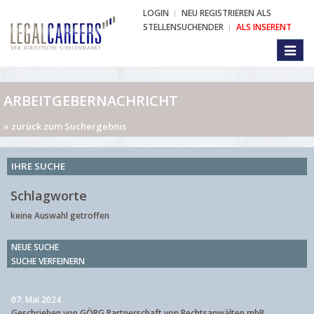
LOGIN
NEU REGISTRIEREN ALS
STELLENSUCHENDER
ALS INSERENT
Toggl
naviga
ARBEITGEBERNACHRICHT
» zurück zum Suchergebnis
IHRE SUCHE
Schlagworte
keine Auswahl getroffen
NEUE SUCHE
SUCHE VERFEINERN
07. Mai 2024
Geschrieben von GÖRG Partnerschaft von Rechtsanwälten mbB