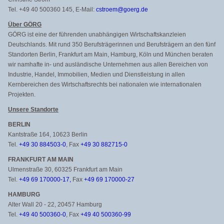
Tel. +49 40 500360 145, E-Mail:
cstroem@goerg.de
Über GÖRG
GÖRG ist eine der führenden unabhängigen Wirtschaftskanzleien
Deutschlands. Mit rund 350 Berufsträgerinnen und Berufsträgern an den fünf
Standorten Berlin, Frankfurt am Main, Hamburg, Köln und München beraten
wir namhafte in- und ausländische Unternehmen aus allen Bereichen von
Industrie, Handel, Immobilien, Medien und Dienstleistung in allen
Kernbereichen des Wirtschaftsrechts bei nationalen wie internationalen
Projekten.
Unsere Standorte
BERLIN
Kantstraße 164, 10623 Berlin
Tel.
+49 30 884503-0
, Fax
+49 30 882715-0
FRANKFURT AM MAIN
Ulmenstraße 30, 60325 Frankfurt am Main
Tel.
+49 69 170000-17,
Fax
+49 69 170000-27
HAMBURG
Alter Wall 20 - 22, 20457 Hamburg
Tel.
+49 40 500360-0
, Fax
+49 40 500360-99