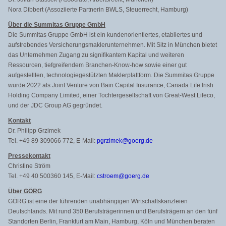
Nora Dibbert (Assoziierte Partnerin BWLS, Steuerrecht, Hamburg)
Über die Summitas Gruppe GmbH
Die Summitas Gruppe GmbH ist ein kundenorientiertes, etabliertes und
aufstrebendes Versicherungsmaklerunternehmen
. Mit Sitz in München bietet
das Unternehmen Zugang zu signifikantem Kapital und weiteren
Ressourcen, tiefgreifendem Branchen-Know-how sowie einer gut
aufgestellten, technologiegestützten Maklerplattform. Die Summitas Gruppe
wurde 2022 als Joint Venture von Bain Capital Insurance, Canada Life Irish
Holding Company Limited, einer Tochtergesellschaft von Great-West Lifeco,
und der JDC Group AG gegründet.
Kontakt
Dr. Philipp Grzimek
Tel. +49 89 309066 772, E-Mail:
pgrzimek@goerg.de
Pressekontakt
Christine Ström
Tel. +49 40 500360 145, E-Mail:
cstroem@goerg.de
Über GÖRG
GÖRG ist eine der führenden unabhängigen Wirtschaftskanzleien
Deutschlands. Mit rund 350 Berufsträgerinnen und Berufsträgern an den fünf
Standorten Berlin, Frankfurt am Main, Hamburg, Köln und München beraten