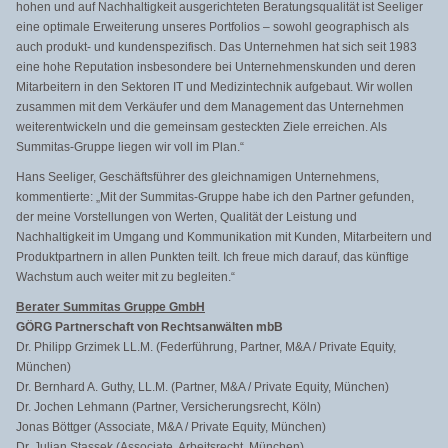
hohen und auf Nachhaltigkeit ausgerichteten Beratungsqualität ist Seeliger
eine optimale Erweiterung unseres Portfolios – sowohl geographisch als
auch produkt- und kundenspezifisch. Das Unternehmen hat sich seit 1983
eine hohe Reputation insbesondere bei Unternehmenskunden und deren
Mitarbeitern in den Sektoren IT und Medizintechnik aufgebaut. Wir wollen
zusammen mit dem Verkäufer und dem Management das Unternehmen
weiterentwickeln und die gemeinsam gesteckten Ziele erreichen. Als
Summitas-Gruppe liegen wir voll im Plan.“
Hans Seeliger, Geschäftsführer des gleichnamigen Unternehmens,
kommentierte: „Mit der Summitas-Gruppe habe ich den Partner gefunden,
der meine Vorstellungen von Werten, Qualität der Leistung und
Nachhaltigkeit im Umgang und Kommunikation mit Kunden, Mitarbeitern und
Produktpartnern in allen Punkten teilt. Ich freue mich darauf, das künftige
Wachstum auch weiter mit zu begleiten.“
Berater Summitas Gruppe GmbH
GÖRG Partnerschaft von Rechtsanwälten mbB
Dr. Philipp Grzimek LL.M. (Federführung, Partner, M&A / Private Equity,
München)
Dr. Bernhard A. Guthy, LL.M. (Partner, M&A / Private Equity, München)
Dr. Jochen Lehmann (Partner, Versicherungsrecht, Köln)
Jonas Böttger (Associate, M&A / Private Equity, München)
Dr. Julian Stassek (Associate, Arbeitsrecht, München)