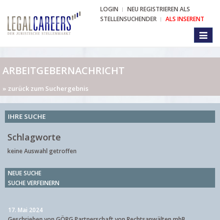
LOGIN
NEU REGISTRIEREN ALS
STELLENSUCHENDER
ALS INSERENT
Toggl
naviga
ARBEITGEBERNACHRICHT
» zurück zum Suchergebnis
IHRE SUCHE
Schlagworte
keine Auswahl getroffen
NEUE SUCHE
SUCHE VERFEINERN
17. Mai 2024
Geschrieben von GÖRG Partnerschaft von Rechtsanwälten mbB