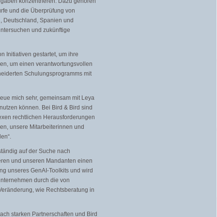
Aufgaben konzentrieren. Dazu gehören
ürfe und die Überprüfung von
n, Deutschland, Spanien und
untersuchen und zukünftige
 Initiativen gestartet, um ihre
nnen, um einen verantwortungsvollen
hneiderten Schulungsprogramms mit
 freue mich sehr, gemeinsam mit Leya
 nutzen können. Bei Bird & Bird sind
lexen rechtlichen Herausforderungen
zen, unsere Mitarbeiterinnen und
len“.
d ständig auf der Suche nach
ieren und unseren Mandanten einen
ung unseres GenAI-Toolkits und wird
, Unternehmen durch die von
 Veränderung, wie Rechtsberatung in
nach starken Partnerschaften und Bird