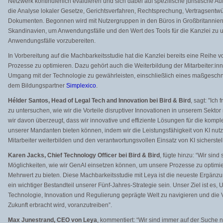
Netzwerk kontinuierlich evaluieren und sich dabei auf spezifische juristische 
die Analyse lokaler Gesetze, Gerichtsverfahren, Rechtsprechung, Vertragsentw
Dokumenten. Begonnen wird mit Nutzergruppen in den Büros in Großbritannie
Skandinavien, um Anwendungsfälle und den Wert des Tools für die Kanzlei zu 
Anwendungsfälle vorzubereiten.
In Vorbereitung auf die Machbarkeitsstudie hat die Kanzlei bereits eine Reihe von
Prozesse zu optimieren. Dazu gehört auch die Weiterbildung der Mitarbeiter:i
Umgang mit der Technologie zu gewährleisten, einschließlich eines maßgesc
dem Bildungspartner
Simplexico
.
Hélder Santos, Head of Legal Tech and Innovation bei Bird & Bird
, sagt: "Ich
zu untersuchen, wie wir die Vorteile disruptiver Innovationen in unserem Sektor
wir davon überzeugt, dass wir innovative und effiziente Lösungen für die komp
unserer Mandanten bieten können, indem wir die Leistungsfähigkeit von KI nut
Mitarbeiter weiterbilden und den verantwortungsvollen Einsatz von KI sicherstel
Karen Jacks, Chief Technology Officer bei Bird & Bird
, fügte hinzu: “Wir sin
Möglichkeiten, wie wir GenAI einsetzen können, um unsere Prozesse zu optim
Mehrwert zu bieten. Diese Machbarkeitsstudie mit Leya ist die neueste Ergänz
ein wichtiger Bestandteil unserer Fünf-Jahres-Strategie sein. Unser Ziel ist es
Technologie, Innovation und Regulierung geprägte Welt zu navigieren und die
Zukunft erbracht wird, voranzutreiben”.
Max Junestrand, CEO von Leya
, kommentiert: “Wir sind immer auf der Suche 