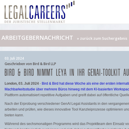
ARBEITGEBERNACHRICHT
» zurück zum Suchergebnis
03. Juli 2024
Geschrieben von Bird & Bird LLP
BIRD & BIRD NIMMT LEYA IN IHR GENAI-TOOLKIT AU
London, 03. Juli 2024
-
Bird & Bird hat diese Woche als eine der ersten interna
Machbarkeitsstudie über mehrere Büros hinweg mit dem KI-basierten Workspa
Plattform automatisiert repetitive Aufgaben und greift dabei auf öffentliche Quel
Nach der Erprobung verschiedener GenAI Legal Assistants in den vergangenen
arbeiten und prüfen, wie dieses innovative Tool Kanzleiprozesse optimieren 
bieten kann.
Während des sechsmonatigen Programms wird das Projektteam den Einsatz von