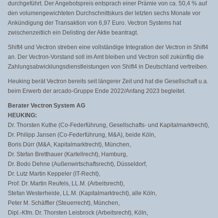
durchgeführt. Der Angebotspreis entsprach einer Prämie von ca. 50,4 % auf
den volumengewichteten Durchschnittskurs der letzten sechs Monate vor
Ankündigung der Transaktion von 6,97 Euro. Vectron Systems hat
zwischenzeitlich ein Delisting der Aktie beantragt.
Shift4 und Vectron streben eine vollständige Integration der Vectron in Shift4
an. Der Vectron-Vorstand soll im Amt bleiben und Vectron soll zukünftig die
Zahlungsabwicklungsdienstleist
ungen von Shift4 in Deutschland vertreiben.
Heuking berät Vectron bereits seit längerer Zeit und hat die Gesellschaft u.a.
beim Erwerb der arcado-Gruppe Ende 2022/Anfang 2023 begleitet.
Berater Vectron System AG
HEUKING:
Dr. Thorsten Kuthe (Co-Federführung, Gesellschafts- und Kapitalmarktrecht),
Dr. Philipp Jansen (Co-Federführung, M&A), beide Köln,
Boris Dürr (M&A, Kapitalmarktrecht), München,
Dr. Stefan Bretthauer (Kartellrecht), Hamburg,
Dr. Bodo Dehne (Außenwirtschaftsrecht), Düsseldorf,
Dr. Lutz Martin Keppeler (IT-Recht),
Prof. Dr. Martin Reufels, LL.M. (Arbeitsrecht),
Stefan Westerheide, LL.M. (Kapitalmarktrecht), alle Köln,
Peter M. Schäffler (Steuerrecht), München,
Dipl.-Kfm. Dr. Thorsten Leisbrock (Arbeitsrecht), Köln,