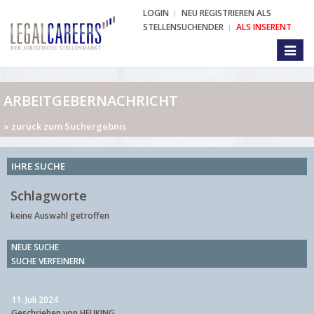
LOGIN
NEU REGISTRIEREN ALS
STELLENSUCHENDER
ALS INSERENT
Toggl
naviga
ARBEITGEBERNACHRICHT
» zurück zum Suchergebnis
IHRE SUCHE
Schlagworte
keine Auswahl getroffen
NEUE SUCHE
SUCHE VERFEINERN
11. Juli 2024
Geschrieben von HEUKING