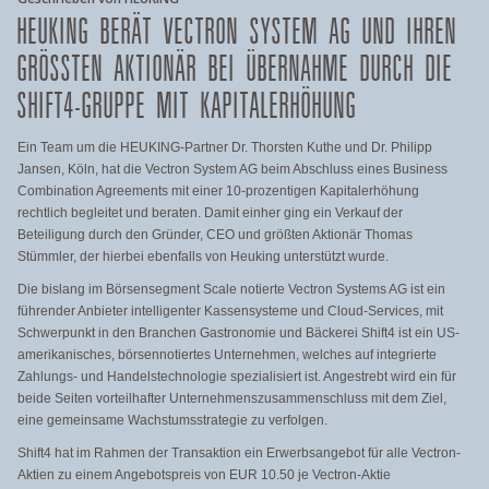
HEUKING BERÄT VECTRON SYSTEM AG UND IHREN
GRÖSSTEN AKTIONÄR BEI ÜBERNAHME DURCH DIE S
HIFT4-GRUPPE MIT KAPITALERHÖHUNG
Ein Team um die HEUKING-Partner Dr. Thorsten Kuthe und Dr. Philipp
Jansen, Köln, hat die Vectron System AG beim Abschluss eines Business
Combination Agreements mit einer 10-prozentigen Kapitalerhöhung
rechtlich begleitet und beraten. Damit einher ging ein Verkauf der
Beteiligung durch den Gründer, CEO und größten Aktionär Thomas
Stümmler, der hierbei ebenfalls von Heuking unterstützt wurde.
Die bislang im Börsensegment Scale notierte Vectron Systems AG ist ein
führender Anbieter intelligenter Kassensysteme und Cloud-Services, mit
Schwerpunkt in den Branchen Gastronomie und Bäckerei Shift4 ist ein US-
amerikanisches, börsennotiertes Unternehmen, welches auf integrierte
Zahlungs- und Handelstechnologie spezialisiert ist. Angestrebt wird ein für
beide Seiten vorteilhafter Unternehmenszusammenschluss mit dem Ziel,
eine gemeinsame Wachstumsstrategie zu verfolgen.
Shift4 hat im Rahmen der Transaktion ein Erwerbsangebot für alle Vectron-
Aktien zu einem Angebotspreis von EUR 10.50 je Vectron-Aktie