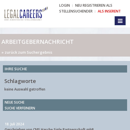
LOGIN
NEU REGISTRIEREN ALS
STELLENSUCHENDER
ALS INSERENT
Toggl
naviga
ARBEITGEBERNACHRICHT
» zurück zum Suchergebnis
IHRE SUCHE
Schlagworte
keine Auswahl getroffen
NEUE SUCHE
SUCHE VERFEINERN
18. Juli 2024
Geschrieben von CMS Hasche Sigle Partnerschaft mbB