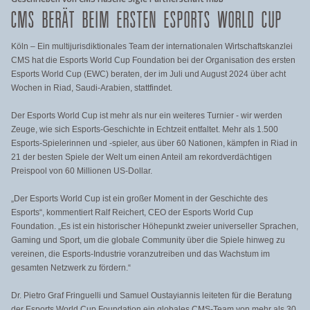
CMS BERÄT BEIM ERSTEN ESPORTS WORLD CUP
Köln – Ein multijurisdiktionales Team der internationalen Wirtschaftskanzlei
CMS hat die Esports World Cup Foundation bei der Organisation des ersten
Esports World Cup (EWC) beraten, der im Juli und August 2024 über acht
Wochen in Riad, Saudi-Arabien, stattfindet.
Der Esports World Cup ist mehr als nur ein weiteres Turnier - wir werden
Zeuge, wie sich Esports-Geschichte in Echtzeit entfaltet. Mehr als 1.500
Esports-Spielerinnen und -spieler, aus über 60 Nationen, kämpfen in Riad in
21 der besten Spiele der Welt um einen Anteil am rekordverdächtigen
Preispool von 60 Millionen US-Dollar.
„Der Esports World Cup ist ein großer Moment in der Geschichte des
Esports“, kommentiert Ralf Reichert, CEO der Esports World Cup
Foundation. „Es ist ein historischer Höhepunkt zweier universeller Sprachen,
Gaming und Sport, um die globale Community über die Spiele hinweg zu
vereinen, die Esports-Industrie voranzutreiben und das Wachstum im
gesamten Netzwerk zu fördern.“
Dr. Pietro Graf Fringuelli und Samuel Oustayiannis leiteten für die Beratung
der Esports World Cup Foundation ein globales CMS-Team von mehr als 30