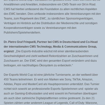
Anwältinnen und Anwälten, insbesondere ein CMS-Team vor Ort in Riad.
CMS hat hierbei umfassend die Foundation zu allen rechtlichen Aspekten
des EWC beraten. Dies umfasste insbesondere alle Vereinbarungen mit den
Teams, zum Regelwerk des EWC, zu sämtlichen Sponsoringverträgen,
Verträgen im Hinblick auf die Distribution der Medienrechte und sonstigen
Kooperationsverträgen sowie zu Vereinbarungen mit den
Publishern/Spieleherstellern.
Dr. Pietro Graf Fringuelli, Partner bei CMS in Deutschland und Co-Head
der internationalen CMS Technology, Media & Communications Group,
ergänzt
: „Die Esports-Industrie wächst mit einer atemberaubenden
Geschwindigkeit und zieht weltweit Rekordzahlen an Zuschauerinnen und
Zuschauern an. Der EWC wird den gesamten Esport verändern und dazu
beitragen, ein nachhaltiges Ökosystem zu entwickeln.“
Der Esports World Cup ist eine jährliche Turnierserie, an der weltweit über
450 Teams teilnehmen. Er wird von Marken wie Sony, TikTok, Amazon,
Adidas, Pepsi und MasterCard als Hauptsponsoren unterstützt. Das Turnier
richtet sich sowohl an professionelle Esports-Spielerinnen und -spieler als
auch an Gaming-Enthusiasten und wird sowohl im Fernsehen übertragen
als auch über zahlreiche Digitalplattformen online gestreamt. Zu den 21
Spielen zählen unter anderem League of Legends, Call of Duty: Warzone,