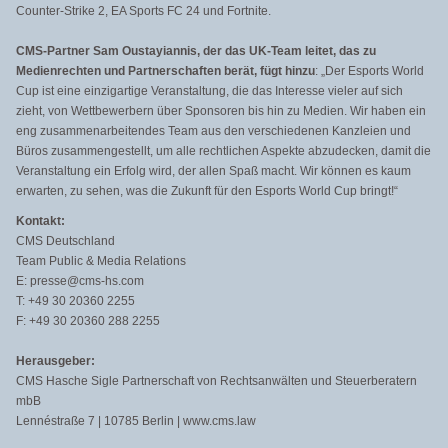
Counter-Strike 2, EA Sports FC 24 und Fortnite.
CMS-Partner Sam Oustayiannis, der das UK-Team leitet, das zu
Medienrechten und Partnerschaften berät,
fügt hinzu
: „Der Esports World
Cup ist eine einzigartige Veranstaltung, die das Interesse vieler auf sich
zieht, von Wettbewerbern über Sponsoren bis hin zu Medien. Wir haben ein
eng zusammenarbeitendes Team aus den verschiedenen Kanzleien und
Büros zusammengestellt, um alle rechtlichen Aspekte abzudecken, damit die
Veranstaltung ein Erfolg wird, der allen Spaß macht. Wir können es kaum
erwarten, zu sehen, was die Zukunft für den Esports World Cup bringt!“
Kontakt:
CMS Deutschland
Team Public & Media Relations
E: presse@cms-hs.com
T: +49 30 20360 2255
F: +49 30 20360 288 2255
Herausgeber:
CMS Hasche Sigle Partnerschaft von Rechtsanwälten und Steuerberatern
mbB
Lennéstraße 7 | 10785 Berlin | www.cms.law