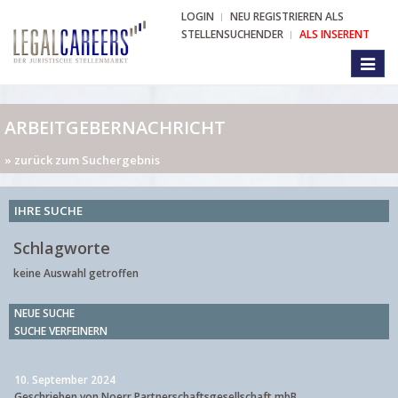
LOGIN
NEU REGISTRIEREN ALS
STELLENSUCHENDER
ALS INSERENT
Toggl
naviga
ARBEITGEBERNACHRICHT
» zurück zum Suchergebnis
IHRE SUCHE
Schlagworte
keine Auswahl getroffen
NEUE SUCHE
SUCHE VERFEINERN
10. September 2024
Geschrieben von Noerr Partnerschaftsgesellschaft mbB