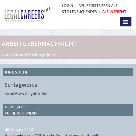
LOGIN
NEU REGISTRIEREN ALS
STELLENSUCHENDER
ALS INSERENT
Toggl
naviga
ARBEITGEBERNACHRICHT
» zurück zum Suchergebnis
IHRE SUCHE
Schlagworte
keine Auswahl getroffen
NEUE SUCHE
SUCHE VERFEINERN
08. August 2024
Geschrieben von CMS Hasche Sigle Partnerschaft mbB