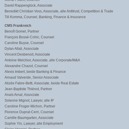
David Rappenglück, Associate
Benedikt Christian Voss, Associate, alle Antitrust, Competition & Trade
Till Komma, Counsel, Banking, Finance & Insurance
CMS Frankreich
Benoît Gomel, Partner
François Bossé-Cohic, Counsel
Caroline Buyse, Counsel
Dylan Allali, Associate
Vincent Desbenoit, Associate
Antoine Melchior, Associate, alle Corporate/M&A
Alexandre Chazot, Counsel
Alexis Imbert, beide Banking & Finance
Arnaud Valverde, Senior Associate
Alizée Fabre-Betti, Associate, beide Real Estate
Jean-Baptiste Thiénot, Partner
Anaïs Arnal, Associate
Solenne Mignot, Lawyer, alle IP
Caroline Froger-Michon, Partner
Florence Duprat-Cerri, Counsel
Camille Baumgarten, Associate
Sophie Yin, Lawyer, alle Employment