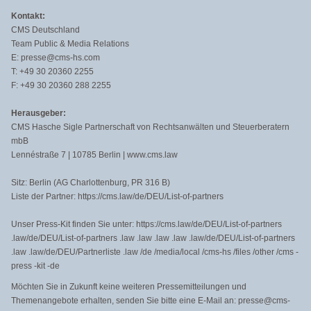
Kontakt:
CMS Deutschland
Team Public & Media Relations
E: presse@cms-hs.com
T: +49 30 20360 2255
F: +49 30 20360 288 2255
Herausgeber:
CMS Hasche Sigle Partnerschaft von Rechtsanwälten und Steuerberatern
mbB
Lennéstraße 7 | 10785 Berlin | www.cms.law
Sitz: Berlin (AG Charlottenburg, PR 316 B)
Liste der Partner: https://cms.law/de/DEU/List-of-partners
Unser Press-Kit finden Sie unter: https://cms.law/de/DEU/List-of-partners
.law/de/DEU/List-of-partners .law .law .law .law .law/de/DEU/List-of-partners
.law .law/de/DEU/Partnerliste .law /de /media/local /cms-hs /files /other /cms -
press -kit -de
Möchten Sie in Zukunft keine weiteren Pressemitteilungen und
Themenangebote erhalten, senden Sie bitte eine E-Mail an: presse@cms-