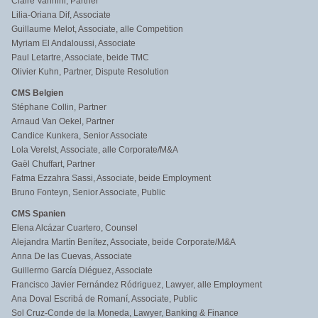
Claire Vannini, Partner
Lilia-Oriana Dif, Associate
Guillaume Melot, Associate, alle Competition
Myriam El Andaloussi, Associate
Paul Letartre, Associate, beide TMC
Olivier Kuhn, Partner, Dispute Resolution
CMS Belgien
Stéphane Collin, Partner
Arnaud Van Oekel, Partner
Candice Kunkera, Senior Associate
Lola Verelst, Associate, alle Corporate/M&A
Gaël Chuffart, Partner
Fatma Ezzahra Sassi, Associate, beide Employment
Bruno Fonteyn, Senior Associate, Public
CMS Spanien
Elena Alcázar Cuartero, Counsel
Alejandra Martín Benítez, Associate, beide Corporate/M&A
Anna De las Cuevas, Associate
Guillermo García Diéguez, Associate
Francisco Javier Fernández Ródriguez, Lawyer, alle Employment
Ana Doval Escribá de Romaní, Associate, Public
Sol Cruz-Conde de la Moneda, Lawyer, Banking & Finance