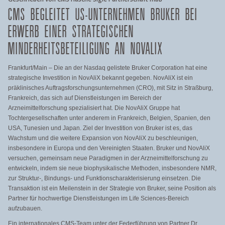
CMS BEGLEITET US-UNTERNEHMEN BRUKER BEI
ERWERB EINER STRATEGISCHEN
MINDERHEITSBETEILIGUNG AN NOVALIX
Frankfurt/Main – Die an der Nasdaq gelistete Bruker Corporation hat eine
strategische Investition in NovAliX bekannt gegeben. NovAliX ist ein
präklinisches Auftragsforschungsunternehmen (CRO), mit Sitz in Straßburg,
Frankreich, das sich auf Dienstleistungen im Bereich der
Arzneimittelforschung spezialisiert hat. Die NovAliX Gruppe hat
Tochtergesellschaften unter anderem in Frankreich, Belgien, Spanien, den
USA, Tunesien und Japan. Ziel der Investition von Bruker ist es, das
Wachstum und die weitere Expansion von NovAliX zu beschleunigen,
insbesondere in Europa und den Vereinigten Staaten. Bruker und NovAliX
versuchen, gemeinsam neue Paradigmen in der Arzneimittelforschung zu
entwickeln, indem sie neue biophysikalische Methoden, insbesondere NMR,
zur Struktur-, Bindungs- und Funktionscharakterisierung einsetzen. Die
Transaktion ist ein Meilenstein in der Strategie von Bruker, seine Position als
Partner für hochwertige Dienstleistungen im Life Sciences-Bereich
aufzubauen.
Ein internationales CMS-Team unter der Federführung von Partner Dr.