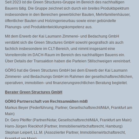
Seit 2023 ist die Green Structures-Gruppe im Bereich des nachhaltigen
Bauens tätig. Die Gruppe zeichnet sich durch ein breites Produktspektrum
insbesondere in den Bereichen gewerblicher Bauten, Mehrfamilienhäuser,
öffentlicher Bauten und Holzingenieurbau sowie einer gebündelte
Planungs- und Produktentwicklungskompetenz aus.
Mit dem Erwerb der Kai Laumann Zimmerei- und Bedachung GmbH
verstärkt sich die Green Structures GmbH sowohl geografisch als auch
fachlich insbesondere im CLT-Bereich, und nimmt insgesamt eine
Vorreiterrolle im DACH-Raum im Bereich des nachhaltigen Bauens ein.
Über Details der Transaktion haben die Parteien Stillschweigen vereinbart.
GÖRG hat die Green Structures GmbH bei dem Erwerb der Kai Laumann
Zimmerei- und Bedachungs GmbH im Rahmen der gesellschaftsrechtlichen,
operativen, immobilien- und finanzierungsrechtlichen Beratung begleitet.
Berater Green Structures GmbH
GÖRG Partnerschaft von Rechtsanwälten mbB
Markus Beyer (Federführung, Partner, Gesellschaftsrecht/M&A, Frankfurt am
Main)
Dr. Gero Pfeiffer (Partner/Notar, Gesellschaftsrecht/M&A, Frankfurt am Main)
Hans-Jürgen Rieckhof (Partner, Immobilienwirtschaftsrecht, Hamburg)
Stephan Leipert, LL.M. (Assoziierter Partner, Immobilienwirtschaftsrecht,
Frankfurt am Main)