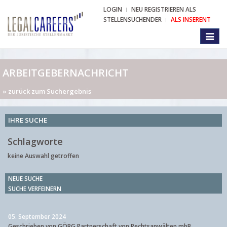
LOGIN
NEU REGISTRIEREN ALS
STELLENSUCHENDER
ALS INSERENT
Toggl
naviga
ARBEITGEBERNACHRICHT
» zurück zum Suchergebnis
IHRE SUCHE
Schlagworte
keine Auswahl getroffen
NEUE SUCHE
SUCHE VERFEINERN
05. September 2024
Geschrieben von GÖRG Partnerschaft von Rechtsanwälten mbB