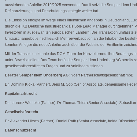
ausstehenden Anleihe 2019/2025 verwendet. Damit setzt die Semper idem Un
Refinanzierungs- und Entschuldungsstrategie weiter fort.
Die Emission erfolgte im Wege eines öffentlichen Angebots in Deutschland, Lu
durch die IKB Deutsche Industriebank als Sole Lead Manager durchgeführten Priv
Investoren in ausgewählten europäischen Ländern. Die Transaktion umfasste zu
Umtauschangebot einschließlich Mehrerwerbsoption an die Inhaber der besteh
konnten Anleger die neue Anleihe auch über die Website der Emittentin zeichn
Mit der Transaktion konnte das DCM-Team der Kanzlei erneut ihre Beratungstief
unter Beweis stellen. Das Team berät die Semper idem Underberg AG bereits sei
gesellschaftsrechtlichen Fragen und zu Anleiheemissionen.
Berater Semper idem Underberg AG:
Noerr Partnerschaftsgesellschaft mbB
Dr. Dominik Kloka (Partner), Jens M. Göb (Senior Associate, gemeinsame Federf
Kapitalmarktrecht
Dr. Laurenz Wieneke (Partner), Dr. Thomas Thies (Senior Associate), Sebastian 
Gesellschaftsrecht
Dr. Alexander Hirsch (Partner), Daniel Roth (Senior Associate, beide Düsseldorf
Datenschutzrecht