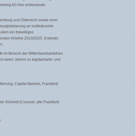
derberg AG ihre umfassende
xemburg und Österreich sowie einer
atplatzierung an institutionelle
dem ein freiwilliges
enden Anleihe 2019/2025. Erstmals
en.
e im Bereich der Mittelstandsanleihen
t vielen Jahren zu kapitalmarkt- und
ührung, Capital Markets, Frankfurt)
de Schmidt (Counsel, alle Frankfurt)
)