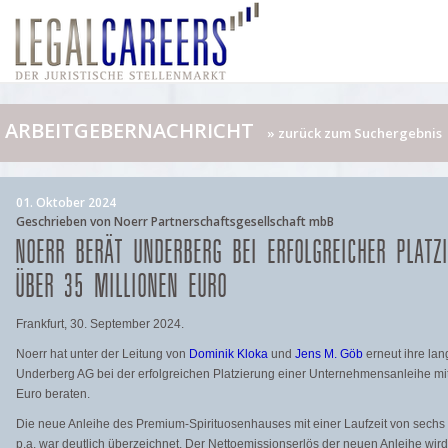
ARBEITGEBERNACHRICHT
» zurück zum Suchergebnis
01. Oktober 2024
Geschrieben von Noerr Partnerschaftsgesellschaft mbB
NOERR BERÄT UNDERBERG BEI ERFOLGREICHER PLATZ
ÜBER 35 MILLIONEN EURO
Frankfurt, 30. September 2024.
Noerr hat unter der Leitung von
Dominik Kloka
und
Jens M. Göb
erneut ihre la
Underberg AG bei der erfolgreichen Platzierung einer Unternehmensanleihe mi
Euro beraten.
Die neue Anleihe des Premium-Spirituosenhauses mit einer Laufzeit von sec
p.a. war deutlich überzeichnet. Der Nettoemissionserlös der neuen Anleihe wir