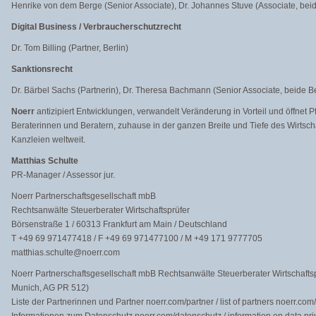
Henrike von dem Berge (Senior Associate), Dr. Johannes Stuve (Associate, beid
Digital Business / Verbraucherschutzrecht
Dr. Tom Billing (Partner, Berlin)
Sanktionsrecht
Dr. Bärbel Sachs (Partnerin), Dr. Theresa Bachmann (Senior Associate, beide Be
Noerr
antizipiert Entwicklungen, verwandelt Veränderung in Vorteil und öffnet Pf
Beraterinnen und Beratern, zuhause in der ganzen Breite und Tiefe des Wirtscha
Kanzleien weltweit.
Matthias Schulte
PR-Manager / Assessor jur.
Noerr Partnerschaftsgesellschaft mbB
Rechtsanwälte Steuerberater Wirtschaftsprüfer
Börsenstraße 1 / 60313 Frankfurt am Main / Deutschland
T +49 69 971477418 / F +49 69 971477100 / M +49 171 9777705
matthias.schulte@noerr.com
Noerr Partnerschaftsgesellschaft mbB Rechtsanwälte Steuerberater Wirtschaftsp
Munich, AG PR 512)
Liste der Partnerinnen und Partner noerr.com/partner / list of partners noerr.com