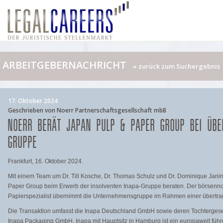
ARBEITGEBERNACHRICHT
» zurück zum Suchergebnis
17. Oktober 2024
Geschrieben von Noerr Partnerschaftsgesellschaft mbB
NOERR BERÄT JAPAN PULP & PAPER GROUP BEI ÜBE
GRUPPE
Frankfurt, 16. Oktober 2024.
Mit einem Team um Dr. Till Kosche, Dr. Thomas Schulz und Dr. Dominique Janin
Paper Group beim Erwerb der insolventen Inapa-Gruppe beraten. Der börsennoti
Papierspezialist übernimmt die Unternehmensgruppe im Rahmen einer übertr
Die Transaktion umfasst die Inapa Deutschland GmbH sowie deren Tochterges
Inapa Packaging GmbH. Inapa mit Hauptsitz in Hamburg ist ein europaweit führen