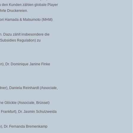
Zu den Kunden zählen globale Player
hrte Druckereien.
 Mori Hamada & Matsumoto (MHM)
en. Dazu zählt insbesondere die
Subsidies Regulation) zu
hen), Dr. Dominique Janine Finke
tner), Daniela Reinhardt (Associate,
ne Glöckle (Associate, Brüssel)
 Frankfurt), Dr. Jasmin Schulzweida
iate), Dr. Fernanda Bremenkamp