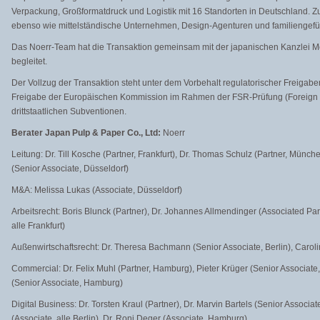
Verpackung, Großformatdruck und Logistik mit 16 Standorten in Deutschland. 
ebenso wie mittelständische Unternehmen, Design-Agenturen und familiengefü
Das Noerr-Team hat die Transaktion gemeinsam mit der japanischen Kanzlei
begleitet.
Der Vollzug der Transaktion steht unter dem Vorbehalt regulatorischer Freigab
Freigabe der Europäischen Kommission im Rahmen der FSR-Prüfung (Foreign 
drittstaatlichen Subventionen.
Berater Japan Pulp & Paper Co., Ltd:
Noerr
Leitung: Dr. Till Kosche (Partner, Frankfurt), Dr. Thomas Schulz (Partner, Münc
(Senior Associate, Düsseldorf)
M&A: Melissa Lukas (Associate, Düsseldorf)
Arbeitsrecht: Boris Blunck (Partner), Dr. Johannes Allmendinger (Associated Par
alle Frankfurt)
Außenwirtschaftsrecht: Dr. Theresa Bachmann (Senior Associate, Berlin), Caroli
Commercial: Dr. Felix Muhl (Partner, Hamburg), Pieter Krüger (Senior Associate,
(Senior Associate, Hamburg)
Digital Business: Dr. Torsten Kraul (Partner), Dr. Marvin Bartels (Senior Assoc
(Associate, alle Berlin), Dr. Roni Deger (Associate, Hamburg)