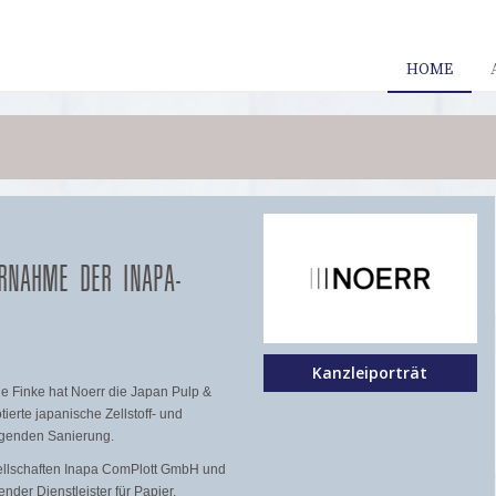
HOME
RNAHME DER INAPA-
Kanzleiporträt
e Finke hat Noerr die Japan Pulp &
erte japanische Zellstoff- und
agenden Sanierung.
ellschaften Inapa ComPlott GmbH und
der Dienstleister für Papier,