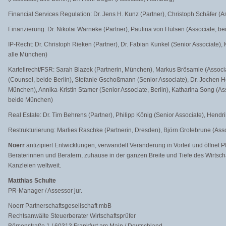
Financial Services Regulation: Dr. Jens H. Kunz (Partner), Christoph Schäfer (As
Finanzierung: Dr. Nikolai Warneke (Partner), Paulina von Hülsen (Associate, bei
IP-Recht: Dr. Christoph Rieken (Partner), Dr. Fabian Kunkel (Senior Associate), K
alle München)
Kartellrecht/FSR: Sarah Blazek (Partnerin, München), Markus Brösamle (Associ
(Counsel, beide Berlin), Stefanie Gschoßmann (Senior Associate), Dr. Jochen H
München), Annika-Kristin Stamer (Senior Associate, Berlin), Katharina Song (As
beide München)
Real Estate: Dr. Tim Behrens (Partner), Philipp König (Senior Associate), Hendri
Restrukturierung: Marlies Raschke (Partnerin, Dresden), Björn Grotebrune (Ass
Noerr
antizipiert Entwicklungen, verwandelt Veränderung in Vorteil und öffnet Pf
Beraterinnen und Beratern, zuhause in der ganzen Breite und Tiefe des Wirtscha
Kanzleien weltweit.
Matthias Schulte
PR-Manager / Assessor jur.
Noerr Partnerschaftsgesellschaft mbB
Rechtsanwälte Steuerberater Wirtschaftsprüfer