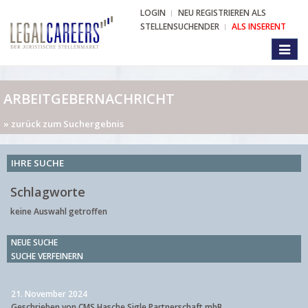
LOGIN
NEU REGISTRIEREN ALS
STELLENSUCHENDER
ALS INSERENT
Toggl
naviga
ARBEITGEBERNACHRICHT
» zurück zum Suchergebnis
IHRE SUCHE
Schlagworte
keine Auswahl getroffen
NEUE SUCHE
SUCHE VERFEINERN
21. November 2024
Geschrieben von CMS Hasche Sigle Partnerschaft mbB