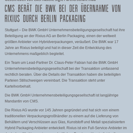
CMS BERÄT DIE BWK BEI DER ÜBERNAHME VON
RIXIUS DURCH BERLIN PACKAGING
Stuttgart – Die BWK GmbH Unternehmensbeteiligungsgesell
schaft hat ihre
Beteiligung an der Rixius AG an Berlin Packaging, einen der weltweit
größten Anbieter von Hybridverpackungen, veräußert. Die BWK war 17
Jahre an Rixius beteiligt und hat in dieser Zeit die Entwicklung des
Unternehmens maßgeblich begleitet.
Ein Team um Lead-Partner Dr. Claus-Peter Fabian hat die BWK GmbH
Unternehmensbeteiligungsgesell
schaft bei der Transaktion umfassend
rechtlich beraten. Über die Details der Transaktion haben die beteiligten
Parteien Stillschweigen vereinbart. Die Transaktion steht unter
Kartellvorbehalt.
Die BWK GmbH Unternehmensbeteiligungsgesell
schaft ist langjährige
Mandantin von CMS.
Die Rixius AG wurde vor 145 Jahren gegründet und hat sich von einem
traditionellen Verpackungsgroßhändler zu einem auf die Lieferung von
Behältern und Verschlüssen aus Glas, Kunststoff und Metall spezialisierten
Hybrid Packaging Anbieter entwickelt. Rixius ist ein Full-Service-Anbieter im