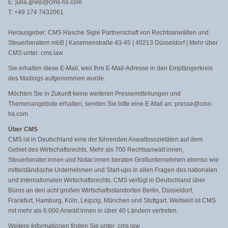
E: julia.griep@cms-hs.com
T: +49 174 7432061
Herausgeber: CMS Hasche Sigle Partnerschaft von Rechtsanwälten und
Steuerberatern mbB | Kasernenstraße 43-45 | 40213 Düsseldorf | Mehr über
CMS unter: cms.law
Sie erhalten diese E-Mail, weil Ihre E-Mail-Adresse in den Empfängerkreis
des Mailings aufgenommen wurde.
Möchten Sie in Zukunft keine weiteren Pressemitteilungen und
Themenangebote erhalten, senden Sie bitte eine E-Mail an: presse@cms-
hs.com .
Über CMS
CMS ist in Deutschland eine der führenden Anwaltssozietäten auf dem
Gebiet des Wirtschaftsrechts. Mehr als 700 Rechtsanwält:innen,
Steuerberater:innen und Notar:innen beraten Großunternehmen ebenso wie
mittelständische Unternehmen und Start-ups in allen Fragen des nationalen
und internationalen Wirtschaftsrechts. CMS verfügt in Deutschland über
Büros an den acht großen Wirtschaftsstandorten Berlin, Düsseldorf,
Frankfurt, Hamburg, Köln, Leipzig, München und Stuttgart. Weltweit ist CMS
mit mehr als 6.000 Anwält:innen in über 40 Ländern vertreten.
Weitere Informationen finden Sie unter cms.law .