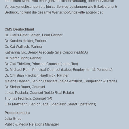
deutschen Markt: von einer ganzheitlichen Beratung, über individuelle
Verpackungslösungen bis hin zu Service-Leistungen wie Etikettierung &
Bedruckung wird die gesamte Wertschöpfungskette abgebildet.
CMS Deutschland
Dr. Claus-Peter Fabian, Lead Partner
Dr. Karsten Heider, Partner
Dr. Kai Wallisch, Partner
Katharina Ivic, Senior Associate (alle Corporate/M&A)
Dr. Martin Mohr, Partner
Dr. Olaf Thießen, Principal Counsel (beide Tax)
Dr. Michael Rein, Principal Counsel (Labor, Employment & Pensions)
Dr. Christian Friedrich Haellmigk, Partner
Malena Hansen, Senior Associate (beide Antitrust, Competition & Trade)
Dr. Stefan Bauer, Counsel
Lukas Postada, Counsel (beide Real Estate)
Thomas Fröhlich, Counsel (IP)
Lisa Mattmann, Senior Legal Specialist (Smart Operations)
Pressekontakt:
Julia Griep
Public & Media Relations Manager