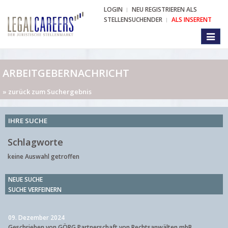
LOGIN
NEU REGISTRIEREN ALS
STELLENSUCHENDER
ALS INSERENT
Toggl
naviga
ARBEITGEBERNACHRICHT
» zurück zum Suchergebnis
IHRE SUCHE
Schlagworte
keine Auswahl getroffen
NEUE SUCHE
SUCHE VERFEINERN
09. Dezember 2024
Geschrieben von GÖRG Partnerschaft von Rechtsanwälten mbB