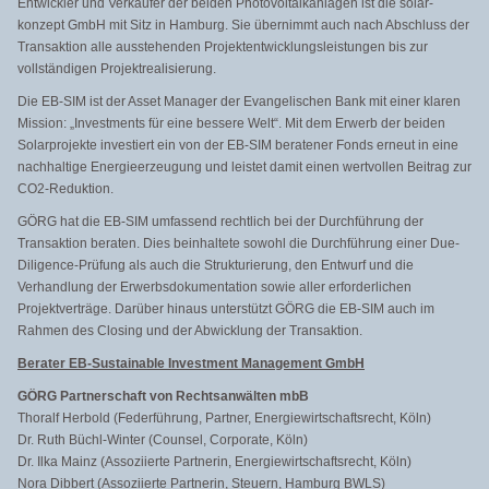
Entwickler und Verkäufer der beiden Photovoltaikanlagen ist die solar-
konzept GmbH mit Sitz in Hamburg. Sie übernimmt auch nach Abschluss der
Transaktion alle ausstehenden Projektentwicklungsleistungen bis zur
vollständigen Projektrealisierung.
Die EB-SIM ist der Asset Manager der Evangelischen Bank mit einer klaren
Mission: „Investments für eine bessere Welt“. Mit dem Erwerb der beiden
Solarprojekte investiert ein von der EB-SIM beratener Fonds erneut in eine
nachhaltige Energieerzeugung und leistet damit einen wertvollen Beitrag zur
CO2-Reduktion.
GÖRG hat die EB-SIM umfassend rechtlich bei der Durchführung der
Transaktion beraten. Dies beinhaltete sowohl die Durchführung einer Due-
Diligence-Prüfung als auch die Strukturierung, den Entwurf und die
Verhandlung der Erwerbsdokumentation sowie aller erforderlichen
Projektverträge. Darüber hinaus unterstützt GÖRG die EB-SIM auch im
Rahmen des Closing und der Abwicklung der Transaktion.
Berater EB-Sustainable Investment Management GmbH
GÖRG Partnerschaft von Rechtsanwälten mbB
Thoralf Herbold (Federführung, Partner, Energiewirtschaftsrecht, Köln)
Dr. Ruth Büchl-Winter (Counsel, Corporate, Köln)
Dr. Ilka Mainz (Assoziierte Partnerin, Energiewirtschaftsrecht, Köln)
Nora Dibbert (Assoziierte Partnerin, Steuern, Hamburg BWLS)