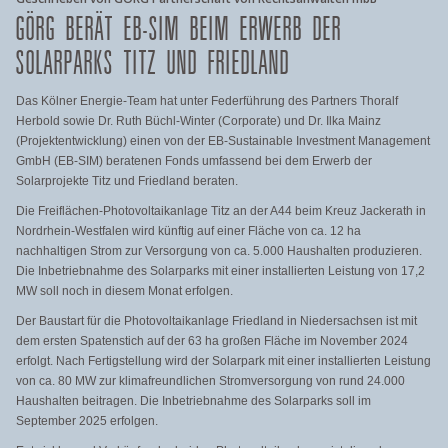
GÖRG BERÄT EB-SIM BEIM ERWERB DER
SOLARPARKS TITZ UND FRIEDLAND
Das Kölner Energie-Team hat unter Federführung des Partners Thoralf
Herbold sowie Dr. Ruth Büchl-Winter (Corporate) und Dr. Ilka Mainz
(Projektentwicklung) einen von der EB-Sustainable Investment Management
GmbH (EB-SIM) beratenen Fonds umfassend bei dem Erwerb der
Solarprojekte Titz und Friedland beraten.
Die Freiflächen-Photovoltaikanlage
Titz an der A44 beim Kreuz Jackerath in
Nordrhein-Westfalen wird künftig auf einer Fläche von ca. 12 ha
nachhaltigen Strom zur Versorgung von ca. 5.000 Haushalten produzieren.
Die Inbetriebnahme des Solarparks mit einer installierten Leistung von 17,2
MW soll noch in diesem Monat erfolgen.
Der Baustart für die Photovoltaikanlage Friedland in Niedersachsen ist mit
dem ersten Spatenstich auf der 63 ha großen Fläche im November 2024
erfolgt. Nach Fertigstellung wird der Solarpark mit einer installierten Leistung
von ca. 80 MW zur klimafreundlichen Stromversorgung von rund 24.000
Haushalten beitragen. Die Inbetriebnahme des Solarparks soll im
September 2025 erfolgen.