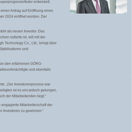
uperprogressivfeder entwickelt.
einen Antrag auf Eröffnung eines
ber 2024 eröffnet worden. Der
mbH als neuen Investor. Das
en notierte ist, will mit der
h Technology Co., Ltd., bringt über
tabilisatoren und
von den erfahrenen GÖRG-
lbevollmächtigte und ebenfalls
rte: „Der Investorenprozess war
eiligten ist es uns jedoch gelungen,
ch der Mitarbeitenden liegt.“
 engagierte Mitarbeiterschaft der
 Investoren zu gewinnen.“