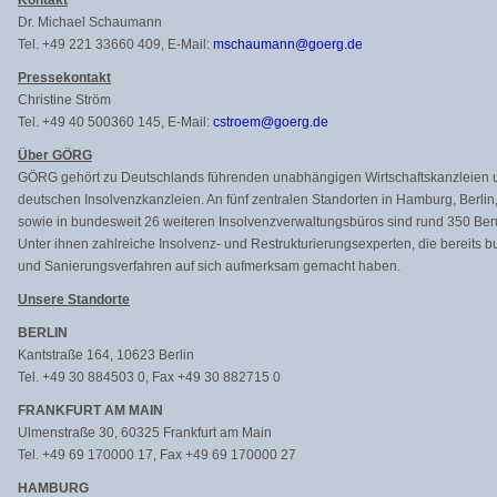
Kontakt
Dr. Michael Schaumann
Tel. +49 221 33660 409, E-Mail:
mschaumann@goerg.de
Pressekontakt
Christine Ström
Tel. +49 40 500360 145, E-Mail:
cstroem@goerg.de
Über GÖRG
GÖRG gehört zu Deutschlands führenden unabhängigen Wirtschaftskanzleien u
deutschen Insolvenzkanzleien. An fünf zentralen Standorten in Hamburg, Berlin
sowie in bundesweit 26 weiteren Insolvenzverwaltungsbüros sind rund 350 Beruf
Unter ihnen zahlreiche Insolvenz- und Restrukturierungsexperten, die bereits 
und Sanierungsverfahren auf sich aufmerksam gemacht haben.
Unsere Standorte
BERLIN
Kantstraße 164, 10623 Berlin
Tel. +49 30 884503 0, Fax +49 30 882715 0
FRANKFURT AM MAIN
Ulmenstraße 30, 60325 Frankfurt am Main
Tel. +49 69 170000 17, Fax +49 69 170000 27
HAMBURG