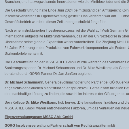
Branchen, und hat wegweisende Innovationen wie die Miniblockfeder und die S
Die Geschäftsführung hatte Ende Juni 2024 beim zuständigen Amtsgericht Köln 
Insolvenzverfahrens in Eigenverwaltung gestellt. Das Verfahren war am 1. Okto
Geschäftsbetrieb wurde in dieser Zeit uneingeschränkt fortgeführt.
Nach einem strukturierten Investorenprozess fiel die Wahl auf Meili Germany G
international aufgestellte Mutterunternehmen, das an der ChiNext-Börse in Shenzh
Übernahme seine globale Expansion weiter vorantreiben. Die Zhejiang Meili Hig
34 Jahre Erfahrung in der Produktion von Fahrwerkskomponenten wie Federn, S
Sitzkomfortelemente mit.
Die Geschäftsführung der MSSC AHLE GmbH wurde während des Verfahrens 
Sanierungsexperten Dr. Michael Schaumann und Dr. Mike Westkamp als Genera
beratend durch GÖRG-Partner Dr. Jan Janßen begleitet.
Dr. Michael Schaumann
, Generalbevollmächtigter und Partner bei GÖRG, erklä
angesichts der aktuellen Marktsituation anspruchsvoll. Gemeinsam mit allen Bet
eine nachhaltige Lösung zu finden, die sowohl im Interesse der Gläubiger als au
Sein Kollege
Dr. Mike Westkamp
hob hervor: „Die langjährige Tradition und die
MSSC AHLE GmbH waren entscheidende Faktoren, um das Vertrauen der neuen
Eigenverwaltungsteam MSSC Ahle GmbH
GÖRG Insolvenzverwaltung Partnerschaft von Rechtsanwälten
mbB