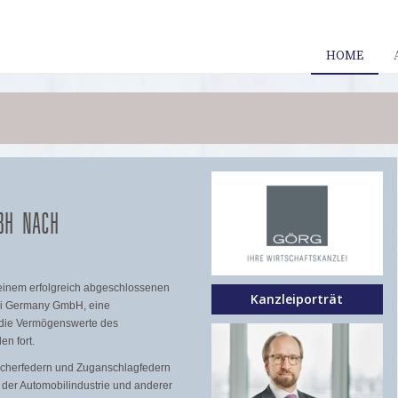
HOME
BH NACH
einem erfolgreich abgeschlossenen
Kanzleiporträt
ili Germany GmbH, eine
, die Vermögenswerte des
n fort.
icherfedern und Zuganschlagfedern
r der Automobilindustrie und anderer