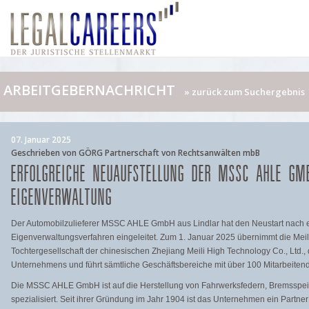
ARBEITGEBERNACHRICHT
» zurück zum Suchergebnis
07. Januar 2025
Geschrieben von GÖRG Partnerschaft von Rechtsanwälten mbB
ERFOLGREICHE NEUAUFSTELLUNG DER MSSC AHLE GM
EIGENVERWALTUNG
Der Automobilzulieferer MSSC AHLE GmbH aus Lindlar hat den Neustart nach 
Eigenverwaltungsverfahren eingeleitet. Zum 1. Januar 2025 übernimmt die Me
Tochtergesellschaft der chinesischen Zhejiang Meili High Technology Co., Ltd.
Unternehmens und führt sämtliche Geschäftsbereiche mit über 100 Mitarbeitende
Die MSSC AHLE GmbH ist auf die Herstellung von Fahrwerksfedern, Bremsspe
spezialisiert. Seit ihrer Gründung im Jahr 1904 ist das Unternehmen ein Partne