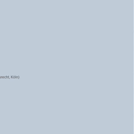
sr
echt, Köln)