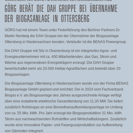
GÖRG BERÄT DIE DAH GRUPPE BEI ÜBERNAHME
DER BIOGASANLAGE IN OTTERSBERG
GÖRG hat mit einem Team unter Federführung des Berliner Partners Dr.
Martin Nentwig die DAH Gruppe bei der Übernahme der Biogasanlage
Ottersberg in Niedersachsen beraten. Verkäufer ist die BENAS Powergroup.
Die DAH Gruppe mit Sitz in Oranienburg ist ein integriertes Agrar- und
Energieunternehmen mit ca. 400 Mitarbeitenden, das Gas, Strom und
Wärme aus regenerativen Energieträgern erzeugt. Die DAH Gruppe
bewirtschaftet mehr als 20.000 Hektar Agrarflächen und betreibt über 20
Biogasanlagen.
Die Biogasanlage Ottersberg in Niedersachsen wurde von der Firma BENAS
Biogasanlage GmbH geplant und errichtet. Die in 2024 vom Fachverband
Biogas e.V. als Biogasanlage des Jahres ausgezeichnete Anlage verfügt
über eine installierte elektrische Gesamtleistung von 11,35 MW. Sie liefert
zusätzlich Rohbiogas an eine Biomethanaufbereitungsanlage im Umfang
von ca. 55 Mio. kWh. Pro Jahr erzeugt die Biogasproduktion 31 Mio. kWh
Strom aus nachwachsenden Rohstoffen und Wirtschaftsdüngern. Zusätzlich
wurde eine innovative Papier- und Fasergussproduktion zur Aufbereitung
von Gärresten integriert.