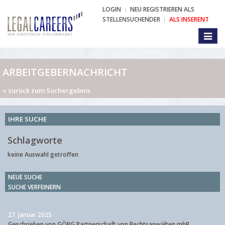
LOGIN
NEU REGISTRIEREN ALS
STELLENSUCHENDER
ALS INSERENT
Toggl
naviga
ARBEITGEBERNACHRICHT
» zurück zum Suchergebnis
IHRE SUCHE
Schlagworte
keine Auswahl getroffen
NEUE SUCHE
SUCHE VERFEINERN
27. Januar 2025
Geschrieben von GÖRG Partnerschaft von Rechtsanwälten mbB