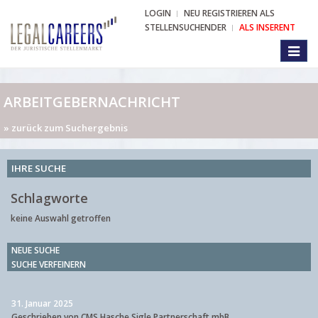
LOGIN
NEU REGISTRIEREN ALS
STELLENSUCHENDER
ALS INSERENT
Toggl
naviga
ARBEITGEBERNACHRICHT
» zurück zum Suchergebnis
IHRE SUCHE
Schlagworte
keine Auswahl getroffen
NEUE SUCHE
SUCHE VERFEINERN
31. Januar 2025
Geschrieben von CMS Hasche Sigle Partnerschaft mbB