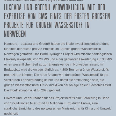
LUXCARA UND GREENH VERWIRKLICHEN MIT DER
EXPERTISE VON CMS EINES DER ERSTEN GROSSEN P
ROJEKTE FÜR GRÜNEN WASSERSTOFF IN N
ORWEGEN
Hamburg – Luxcara und GreenH haben die finale Investitionsentscheidung
für eines der ersten großen Projekte im Bereich grüner Wasserstoff in
Norwegen getroffen. Das Bodø Hydrogen Project wird mit einer anfänglichen
Elektrolysekapazität von 20 MW und einer geplanten Erweiterung auf 30 MW
einen wesentlichen Beitrag zur Energiewende in Norwegen leisten. Im
Endausbau wird die Anlage jährlich ca. 4.800 Tonnen grünen Wasserstoffs
produzieren können. Die neue Anlage wird den grünen Wasserstoff für die
Vestfjorden-Fährverbindung liefern und damit die erste Anlage sein, die
grünen Wasserstoff unter Druck direkt von der Anlage an ein Seeschiff liefert.
Die Inbetriebnahme ist für 2026 geplant.
Luxcara und GreenH haben für das Projekt bereits eine Förderung in Höhe
von 129 Millionen NOK (rund 11 Millionen Euro) durch Enova, eine
staatliche Einrichtung des norwegischen Ministeriums für Klima und Umwelt,
gesichert.