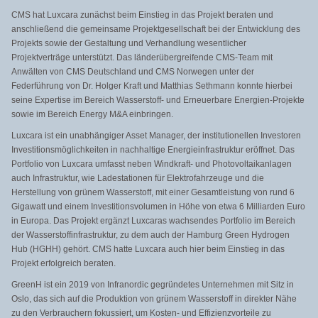
CMS hat Luxcara zunächst beim Einstieg in das Projekt beraten und
anschließend die gemeinsame Projektgesellschaft bei der Entwicklung des
Projekts sowie der Gestaltung und Verhandlung wesentlicher
Projektverträge unterstützt. Das länderübergreifende CMS-Team mit
Anwälten von CMS Deutschland und CMS Norwegen unter der
Federführung von Dr. Holger Kraft und Matthias Sethmann konnte hierbei
seine Expertise im Bereich Wasserstoff- und Erneuerbare Energien-Projekte
sowie im Bereich Energy M&A einbringen.
Luxcara ist ein unabhängiger Asset Manager, der institutionellen Investoren
Investitionsmöglichkeiten in nachhaltige Energieinfrastruktur eröffnet. Das
Portfolio von Luxcara umfasst neben Windkraft- und Photovoltaikanlagen
auch Infrastruktur, wie Ladestationen für Elektrofahrzeuge und die
Herstellung von grünem Wasserstoff, mit einer Gesamtleistung von rund 6
Gigawatt und einem Investitionsvolumen in Höhe von etwa 6 Milliarden Euro
in Europa. Das Projekt ergänzt Luxcaras wachsendes Portfolio im Bereich
der Wasserstoffinfrastruktur, zu dem auch der Hamburg Green Hydrogen
Hub (HGHH) gehört. CMS hatte Luxcara auch hier beim Einstieg in das
Projekt erfolgreich beraten.
GreenH ist ein 2019 von Infranordic gegründetes Unternehmen mit Sitz in
Oslo, das sich auf die Produktion von grünem Wasserstoff in direkter Nähe
zu den Verbrauchern fokussiert, um Kosten- und Effizienzvorteile zu