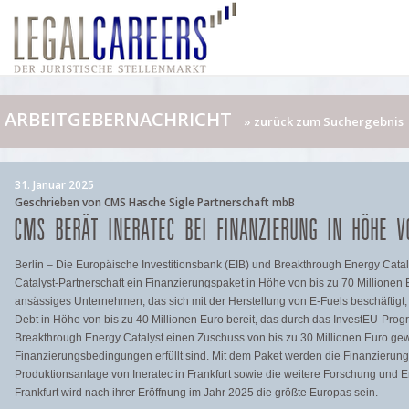
ARBEITGEBERNACHRICHT
» zurück zum Suchergebnis
31. Januar 2025
Geschrieben von CMS Hasche Sigle Partnerschaft mbB
CMS BERÄT INERATEC BEI FINANZIERUNG IN HÖHE V
Berlin – Die Europäische Investitionsbank (EIB) und Breakthrough Energy Cat
Catalyst-Partnerschaft ein Finanzierungspaket in Höhe von bis zu 70 Millionen Eu
ansässiges Unternehmen, das sich mit der Herstellung von E-Fuels beschäftigt, be
Debt in Höhe von bis zu 40 Millionen Euro bereit, das durch das InvestEU-Prog
Breakthrough Energy Catalyst einen Zuschuss von bis zu 30 Millionen Euro gew
Finanzierungsbedingungen erfüllt sind. Mit dem Paket werden die Finanzierung 
Produktionsanlage von Ineratec in Frankfurt sowie die weitere Forschung und En
Frankfurt wird nach ihrer Eröffnung im Jahr 2025 die größte Europas sein.