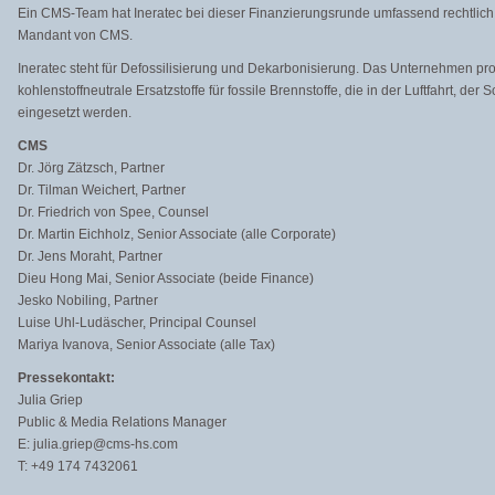
Ein CMS-Team hat Ineratec bei dieser Finanzierungsrunde umfassend rechtlich b
Mandant von CMS.
Ineratec steht für Defossilisierung und Dekarbonisierung. Das Unternehmen pr
kohlenstoffneutrale Ersatzstoffe für fossile Brennstoffe, die in der Luftfahrt, der
eingesetzt werden.
CMS
Dr. Jörg Zätzsch, Partner
Dr. Tilman Weichert, Partner
Dr. Friedrich von Spee, Counsel
Dr. Martin Eichholz, Senior Associate (alle Corporate)
Dr. Jens Moraht, Partner
Dieu Hong Mai, Senior Associate (beide Finance)
Jesko Nobiling, Partner
Luise Uhl-Ludäscher, Principal Counsel
Mariya Ivanova, Senior Associate (alle Tax)
Pressekontakt:
Julia Griep
Public & Media Relations Manager
E: julia.griep@cms-hs.com
T: +49 174 7432061