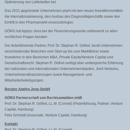
Optimierung von Lieferketten bei.
Das 2021 gegründete Unternehmen plant mit den neuen Investitionsmitteln
die Internationalisierung, den Ausbau des Diagnostikgeschäfts sowie den
Eintritt in den Pharmamarkt voranzubringen.
GÖRG hat Applyo Jena bei der Finanzierungsrunde umfassend zu allen
rechtlichen Fragen beraten.
Der federführende Partner, Prof. Dr. Stephan R. Göthel, berät Unternehmen
verschiedenster Branchen vom Start-up bis zum Marktführer sowie
Investoren in den Bereichen M&A, Private Equity/Venture Capital und
Gesellschaftsrecht. Stephan R. Göthel verfügt über umfangreiche Erfahrung
bei nationalen und internationalen Unternehmenskäufen, Joint Ventures,
Unternehmensfinanzierungen sowie Management- und
Mitarbeiterbeteiligungen.
Berater Applyo Jena GmbH
GÖRG Partnerschaft von Rechtsanwälten mbB
Prof. Dr. Stephan R. Göthel, LL.M. (Cornell) (Federführung, Partner, Venture
Capital, Hamburg)
Felix Schmidt (Associate, Venture Capital, Hamburg)
Kontakt
Prof. Dr. Stephan R. Göthel, LL.M. (Cornell)