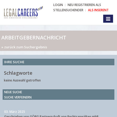
LOGIN
NEU REGISTRIEREN ALS
STELLENSUCHENDER
ALS INSERENT
Toggl
naviga
ARBEITGEBERNACHRICHT
» zurück zum Suchergebnis
IHRE SUCHE
Schlagworte
keine Auswahl getroffen
NEUE SUCHE
SUCHE VERFEINERN
03. März 2025
Geschrieben von GÖRG Partnerschaft von Rechtsanwälten mbB