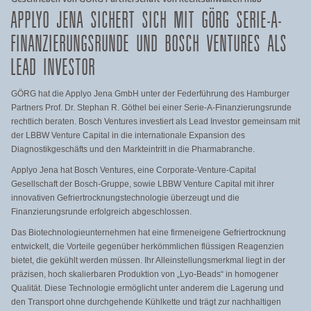
APPLYO JENA SICHERT SICH MIT GÖRG SERIE-A-
FINANZIERUNGSRUNDE UND BOSCH VENTURES ALS
LEAD INVESTOR
GÖRG hat die Applyo Jena GmbH unter der Federführung des Hamburger
Partners Prof. Dr. Stephan R. Göthel bei einer Serie-A-Finanzierungsrunde
rechtlich beraten. Bosch Ventures investiert als Lead Investor gemeinsam mit
der LBBW Venture Capital in die internationale Expansion des
Diagnostikgeschäfts und den Markteintritt in die Pharmabranche.
Applyo Jena hat Bosch Ventures, eine Corporate-Venture-Capital
Gesellschaft der Bosch-Gruppe, sowie LBBW Venture Capital mit ihrer
innovativen Gefriertrocknungstechnologie überzeugt und die
Finanzierungsrunde erfolgreich abgeschlossen.
Das Biotechnologieunternehmen hat eine firmeneigene Gefriertrocknung
entwickelt, die Vorteile gegenüber herkömmlichen flüssigen Reagenzien
bietet, die gekühlt werden müssen. Ihr Alleinstellungsmerkmal liegt in der
präzisen, hoch skalierbaren Produktion von „Lyo-Beads“ in homogener
Qualität. Diese Technologie ermöglicht unter anderem die Lagerung und
den Transport ohne durchgehende Kühlkette und trägt zur nachhaltigen