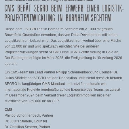
CMS BERÄT SEGRO BEIM ERWERB EINER LOGISTIK-
PROJEKTENTWICKLUNG IN BORNHEIM-SECHTEM
Düsseldorf – SEGRO hat in Bornheim-Sechtem ein 21.000 m² großes
Brownfield-Grundstück erworben, das von Delta Development mit einem
Logistikzentrum bebaut wird. Das Logistikzentrum verfügt über eine Fläche
von 12.000 m² und wird spekulativ errichtet. Wie bei anderen
Projektentwicklungen strebt SEGRO eine DGNB-Zertifizierung in Gold an.
Der Baubeginn erfolgte im März 2025, die Fertigstellung ist für Anfang 2026
geplant.
Ein CMS-Team um Lead Partner Philipp Schönnenbeck und Counsel Dr.
Julius Städele hat SEGRO bei der Transaktion umfassend rechtlich beraten.
SEGRO ist langjähriger CMS-Mandant und setzt für nationale wie
internationale Projekte regelmäßig auf die Expertise des Teams, so zuletzt
im Dezember 2024 beim Verkauf dreier Logistikimmobilien mit einer
Mietfläche von 129.000 m² an GLP.
CMS
Philipp Schönnenbeck, Partner
Dr. Julius Städele, Counsel
Dr. Christian Scherer, Partner