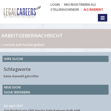
LOGIN
NEU REGISTRIEREN ALS
STELLENSUCHENDER
ALS INSERENT
Toggl
naviga
ARBEITGEBERNACHRICHT
» zurück zum Suchergebnis
IHRE SUCHE
Schlagworte
keine Auswahl getroffen
NEUE SUCHE
SUCHE VERFEINERN
04. April 2025
Geschrieben von CMS Hasche Sigle Partnerschaft mbB