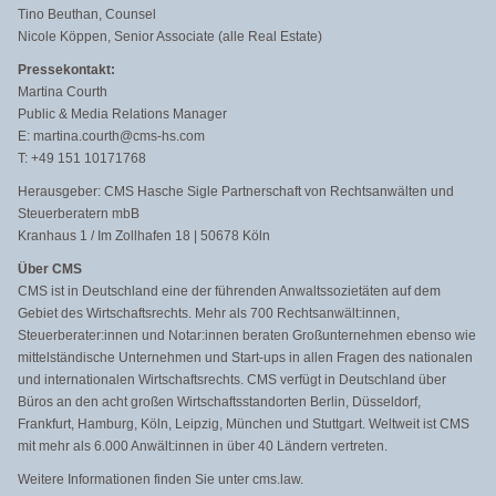
Tino Beuthan, Counsel
Nicole Köppen, Senior Associate (alle Real Estate)
Pressekontakt:
Martina Courth
Public & Media Relations Manager
E: martina.courth@cms-hs.com
T: +49 151 10171768
Herausgeber: CMS Hasche Sigle Partnerschaft von Rechtsanwälten und
Steuerberatern mbB
Kranhaus 1 / Im Zollhafen 18 | 50678 Köln
Über CMS
CMS ist in Deutschland eine der führenden Anwaltssozietäten auf dem
Gebiet des Wirtschaftsrechts. Mehr als 700 Rechtsanwält:innen,
Steuerberater:innen und Notar:innen beraten Großunternehmen ebenso wie
mittelständische Unternehmen und Start-ups in allen Fragen des nationalen
und internationalen Wirtschaftsrechts. CMS verfügt in Deutschland über
Büros an den acht großen Wirtschaftsstandorten Berlin, Düsseldorf,
Frankfurt, Hamburg, Köln, Leipzig, München und Stuttgart. Weltweit ist CMS
mit mehr als 6.000 Anwält:innen in über 40 Ländern vertreten.
Weitere Informationen finden Sie unter cms.law.