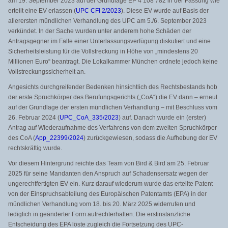
am 19. September 2023 auf der Grundlage EP 4 108 782 in der Fassung wie
erteilt eine EV erlassen (
UPC CFI 2/2023
). Diese EV wurde auf Basis der
allerersten mündlichen Verhandlung des UPC am 5./6. September 2023
verkündet. In der Sache wurden unter anderem hohe Schäden der
Antragsgegner im Falle einer Unterlassungsverfügung diskutiert und eine
Sicherheitsleistung für die Vollstreckung in Höhe von „mindestens 20
Millionen Euro“ beantragt. Die Lokalkammer München ordnete jedoch keine
Vollstreckungssicherheit an.
Angesichts durchgreifender Bedenken hinsichtlich des Rechtsbestands hob
der erste Spruchkörper des Berufungsgerichts („CoA“) die EV dann – erneut
auf der Grundlage der ersten mündlichen Verhandlung – mit Beschluss vom
26. Februar 2024 (
UPC_CoA_335/2023
) auf. Danach wurde ein (erster)
Antrag auf Wiederaufnahme des Verfahrens von dem zweiten Spruchkörper
des CoA (
App_22399/2024
) zurückgewiesen, sodass die Aufhebung der EV
rechtskräftig wurde.
Vor diesem Hintergrund reichte das Team von Bird & Bird am 25. Februar
2025 für seine Mandanten den Anspruch auf Schadensersatz wegen der
ungerechtfertigten EV ein. Kurz darauf wiederum wurde das erteilte Patent
von der Einspruchsabteilung des Europäischen Patentamts (EPA) in der
mündlichen Verhandlung vom 18. bis 20. März 2025 widerrufen und
lediglich in geänderter Form aufrechterhalten. Die erstinstanzliche
Entscheidung des EPA löste zugleich die Fortsetzung des UPC-