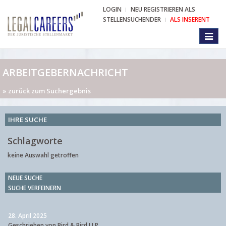
LOGIN
NEU REGISTRIEREN ALS
STELLENSUCHENDER
ALS INSERENT
Toggl
naviga
ARBEITGEBERNACHRICHT
» zurück zum Suchergebnis
IHRE SUCHE
Schlagworte
keine Auswahl getroffen
NEUE SUCHE
SUCHE VERFEINERN
28. April 2025
Geschrieben von Bird & Bird LLP