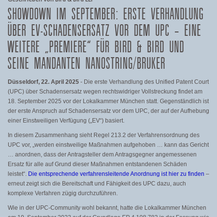
SHOWDOWN IM SEPTEMBER: ERSTE VERHANDLUNG
ÜBER EV-SCHADENSERSATZ VOR DEM UPC – EINE
WEITERE „PREMIERE“ FÜR BIRD & BIRD UND
SEINE MANDANTEN NANOSTRING/BRUKER
Düsseldorf, 22. April 2025
- Die erste Verhandlung des Unified Patent Court
(UPC) über Schadensersatz wegen rechtswidriger Vollstreckung findet am
18. September 2025 vor der Lokalkammer München statt. Gegenständlich ist
der erste Anspruch auf Schadensersatz vor dem UPC, der auf der Aufhebung
einer Einstweiligen Verfügung („EV“) basiert.
In diesem Zusammenhang sieht Regel 213.2 der Verfahrensordnung des
UPC vor, „werden einstweilige Maßnahmen aufgehoben … kann das Gericht
… anordnen, dass der Antragsteller dem Antragsgegner angemessenen
Ersatz für alle auf Grund dieser Maßnahmen entstandenen Schäden
leistet“.
Die entsprechende verfahrensleitende Anordnung ist hier zu finden
–
erneut zeigt sich die Bereitschaft und Fähigkeit des UPC dazu, auch
komplexe Verfahren zügig durchzuführen.
Wie in der UPC-Community wohl bekannt, hatte die Lokalkammer München