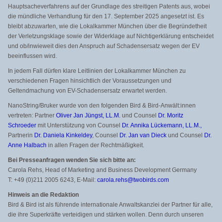
Hauptsacheverfahrens auf der Grundlage des streitigen Patents aus, wobei
die mündliche Verhandlung für den 17. September 2025 angesetzt ist. Es
bleibt abzuwarten, wie die Lokalkammer München über die Begründetheit
der Verletzungsklage sowie der Widerklage auf Nichtigerklärung entscheidet
und ob/inwieweit dies den Anspruch auf Schadensersatz wegen der EV
beeinflussen wird.
In jedem Fall dürfen klare Leitlinien der Lokalkammer München zu
verschiedenen Fragen hinsichtlich der Voraussetzungen und
Geltendmachung von EV-Schadensersatz erwartet werden.
NanoString/Bruker wurde von den folgenden Bird & Bird-Anwält:innen
vertreten: Partner
Oliver Jan Jüngst, LL.M.
und Counsel
Dr. Moritz
Schroeder
mit Unterstützung von Counsel
Dr. Annika Lückemann, LL.M.,
Partnerin
Dr. Daniela Kinkeldey
, Counsel
Dr. Jan van Dieck
und Counsel
Dr.
Anne Halbach
in allen Fragen der Rechtmäßigkeit.
Bei Presseanfragen wenden Sie sich bitte an:
Carola Rehs, Head of Marketing and Business Development Germany
T: +49 (0)211 2005 6243, E-Mail:
carola.rehs@twobirds.com
Hinweis an die Redaktion
Bird & Bird ist als führende internationale Anwaltskanzlei der Partner für alle,
die ihre Superkräfte verteidigen und stärken wollen. Denn durch unseren