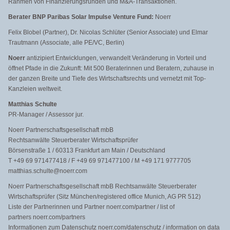
Rahmen von Finanzierungsrunden und M&A-Transaktionen.
Berater BNP Paribas Solar Impulse Venture Fund:
Noerr
Felix Blobel (Partner), Dr. Nicolas Schlüter (Senior Associate) und Elmar
Trautmann (Associate, alle PE/VC, Berlin)
Noerr
antizipiert Entwicklungen, verwandelt Veränderung in Vorteil und
öffnet Pfade in die Zukunft: Mit 500 Beraterinnen und Beratern, zuhause in
der ganzen Breite und Tiefe des Wirtschaftsrechts und vernetzt mit Top-
Kanzleien weltweit.
Matthias Schulte
PR-Manager / Assessor jur.
Noerr Partnerschaftsgesellschaft mbB
Rechtsanwälte Steuerberater Wirtschaftsprüfer
Börsenstraße 1 / 60313 Frankfurt am Main / Deutschland
T +49 69 971477418 / F +49 69 971477100 / M +49 171 9777705
matthias.schulte@noerr.com
Noerr Partnerschaftsgesellschaft mbB Rechtsanwälte Steuerberater
Wirtschaftsprüfer (Sitz München/registered office Munich, AG PR 512)
Liste der Partnerinnen und Partner noerr.com/partner / list of
partners noerr.com/partners
Informationen zum Datenschutz noerr.com/datenschutz / information on data