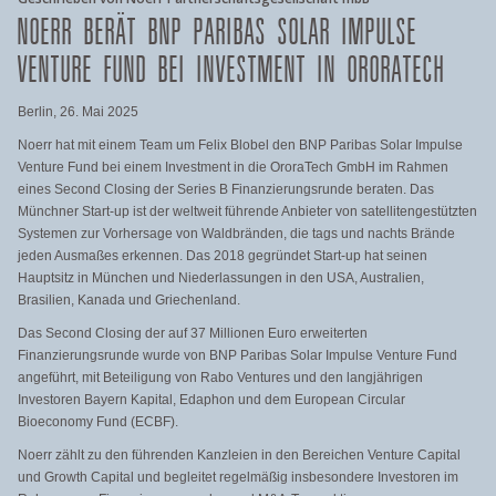
NOERR BERÄT BNP PARIBAS SOLAR IMPULSE
VENTURE FUND BEI INVESTMENT IN ORORATECH
Berlin, 26. Mai 2025
Noerr hat mit einem Team um Felix Blobel den BNP Paribas Solar Impulse
Venture Fund bei einem Investment in die OroraTech GmbH im Rahmen
eines Second Closing der Series B Finanzierungsrunde beraten. Das
Münchner Start-up ist der weltweit führende Anbieter von satellitengestützten
Systemen zur Vorhersage von Waldbränden, die tags und nachts Brände
jeden Ausmaßes erkennen. Das 2018 gegründet Start-up hat seinen
Hauptsitz in München und Niederlassungen in den USA, Australien,
Brasilien, Kanada und Griechenland.
Das Second Closing der auf 37 Millionen Euro erweiterten
Finanzierungsrunde wurde von BNP Paribas Solar Impulse Venture Fund
angeführt, mit Beteiligung von Rabo Ventures und den langjährigen
Investoren Bayern Kapital, Edaphon und dem European Circular
Bioeconomy Fund (ECBF).
Noerr zählt zu den führenden Kanzleien in den Bereichen Venture Capital
und Growth Capital und begleitet regelmäßig insbesondere Investoren im