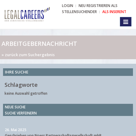
LOGIN
NEU REGISTRIEREN ALS
STELLENSUCHENDER
ALS INSERENT
Toggl
naviga
ARBEITGEBERNACHRICHT
» zurück zum Suchergebnis
IHRE SUCHE
Schlagworte
keine Auswahl getroffen
NEUE SUCHE
SUCHE VERFEINERN
26. Mai 2025
Geschrieben von Noerr Partnerschaftsgesellschaft mbB