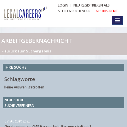
LOGIN
NEU REGISTRIEREN ALS
STELLENSUCHENDER
ALS INSERENT
Toggl
naviga
ARBEITGEBERNACHRICHT
» zurück zum Suchergebnis
IHRE SUCHE
Schlagworte
keine Auswahl getroffen
NEUE SUCHE
SUCHE VERFEINERN
07. August 2025
Geschrieben von CMS Hasche Sigle Partnerschaft mbB