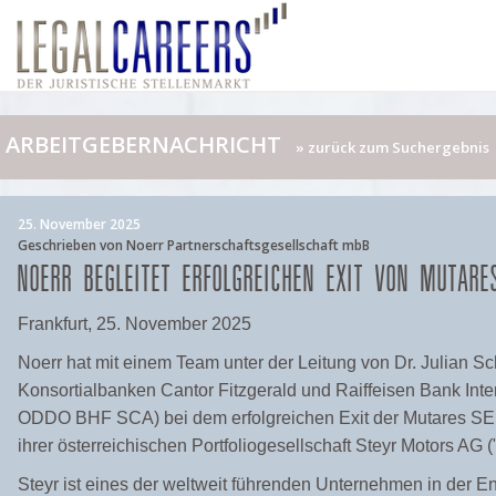
ARBEITGEBERNACHRICHT
» zurück zum Suchergebnis
25. November 2025
Geschrieben von Noerr Partnerschaftsgesellschaft mbB
NOERR BEGLEITET ERFOLGREICHEN EXIT VON MUTAR
Frankfurt, 25. November 2025
Noerr hat mit einem Team unter der Leitung von Dr. Julian Sc
Konsortialbanken Cantor Fitzgerald und Raiffeisen Bank Inter
ODDO BHF SCA) bei dem erfolgreichen Exit der Mutares SE
ihrer österreichischen Portfoliogesellschaft Steyr Motors AG (
Steyr ist eines der weltweit führenden Unternehmen in der E