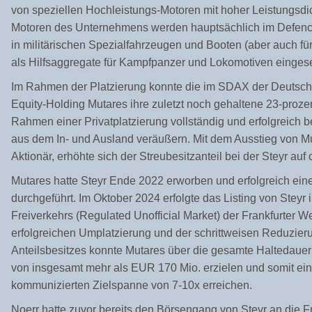
von speziellen Hochleistungs-Motoren mit hoher Leistungsdic
Motoren des Unternehmens werden hauptsächlich im Defence-
in militärischen Spezialfahrzeugen und Booten (aber auch für
als Hilfsaggregate für Kampfpanzer und Lokomotiven eingese
Im Rahmen der Platzierung konnte die im SDAX der Deutsche
Equity-Holding Mutares ihre
zuletzt noch gehaltene 23-proze
Rahmen einer Privatplatzierung vollständig und erfolgreich bei
aus dem In- und Ausland veräußern. Mit dem Ausstieg von M
Aktionär, erhöhte sich der Streubesitzanteil bei der Steyr auf 
Mutares hatte Steyr Ende 2022 erworben und erfolgreich ein
durchgeführt. Im Oktober 2024 erfolgte das Listing von Stey
Freiverkehrs (Regulated
Unofficial Market) der Frankfurter W
erfolgreichen Umplatzierung und der schrittweisen Reduzier
Anteilsbesitzes
konnte Mutares über die gesamte Haltedauer 
von insgesamt mehr als EUR 170 Mio. erzielen und somit ein
kommunizierten Zielspanne von 7-10x erreichen.
Noerr hatte
zuvor bereits
den Börsengang von Steyr an die Fr