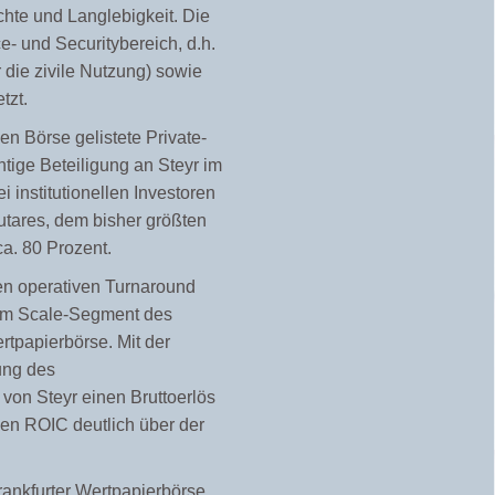
hte und Langlebigkeit. Die
 und Securitybereich, d.h.
 die zivile Nutzung) sowie
tzt.
n Börse gelistete Private-
ntige Beteiligung
an Steyr im
 institutionellen Investoren
utares, dem bisher größten
ca. 80 Prozent.
en operativen Turnaround
r im Scale-Segment des
ertpapierbörse. Mit der
ung des
von Steyr einen Bruttoerlös
en ROIC deutlich über der
ankfurter Wertpapierbörse,