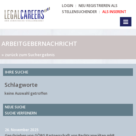
LOGIN
NEU REGISTRIEREN ALS
STELLENSUCHENDER
ALS INSERENT
Toggl
naviga
ARBEITGEBERNACHRICHT
» zurück zum Suchergebnis
IHRE SUCHE
Schlagworte
keine Auswahl getroffen
NEUE SUCHE
SUCHE VERFEINERN
26. November 2025
Geschrieben von GÖRG Partnerschaft von Rechtsanwälten mbB