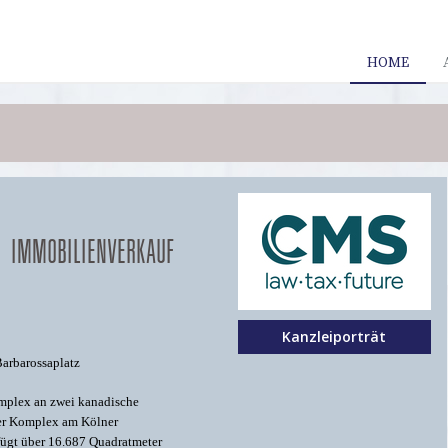
HOME
I IMMOBILIENVERKAUF
Kanzleiporträt
Barbarossaplatz
omplex an zwei kanadische
 Der Komplex am Kölner
fügt über 16.687 Quadratmeter