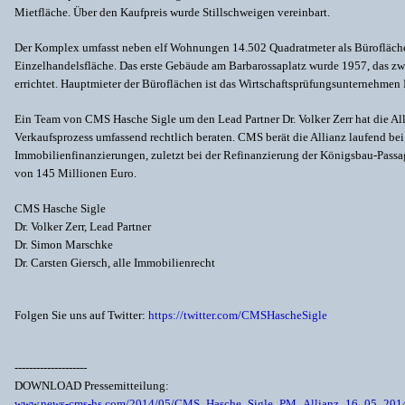
Mietfläche. Über den Kaufpreis wurde Stillschweigen vereinbart.
Der Komplex umfasst neben elf Wohnungen 14.502 Quadratmeter als Bürofläch
Einzelhandelsfläche. Das erste Gebäude am Barbarossaplatz wurde 1957, das z
errichtet. Hauptmieter der Büroflächen ist das Wirtschaftsprüfungsunternehme
Ein Team von CMS Hasche Sigle um den Lead Partner Dr. Volker Zerr hat die All
Verkaufsprozess umfassend rechtlich beraten. CMS berät die Allianz laufend b
Immobilienfinanzierungen, zuletzt bei der Refinanzierung der Königsbau-Passa
von 145 Millionen Euro.
CMS Hasche Sigle
Dr. Volker Zerr, Lead Partner
Dr. Simon Marschke
Dr. Carsten Giersch, alle Immobilienrecht
Folgen Sie uns auf Twitter:
https://twitter.com/CMSHascheSigle
--------------------
DOWNLOAD Pressemitteilung:
www.news-cms-hs.com/2014/05/CMS_Hasche_Sigle_PM_Allianz_16_05_2014