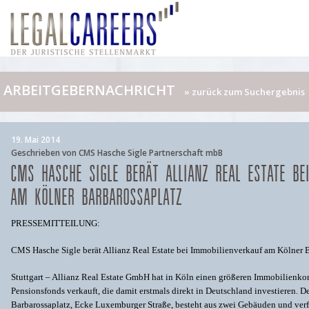
ARBEITGEBERNACHRICHT
» zurück zum Suchergebnis
19. Mai 2014
Geschrieben von CMS Hasche Sigle Partnerschaft mbB
CMS HASCHE SIGLE BERÄT ALLIANZ REAL ESTATE BE
AM KÖLNER BARBAROSSAPLATZ
PRESSEMITTEILUNG:
CMS Hasche Sigle berät Allianz Real Estate bei Immobilienverkauf am Kölner 
Stuttgart – Allianz Real Estate GmbH hat in Köln einen größeren Immobilienk
Pensionsfonds verkauft, die damit erstmals direkt in Deutschland investieren.
Barbarossaplatz, Ecke Luxemburger Straße, besteht aus zwei Gebäuden und ver