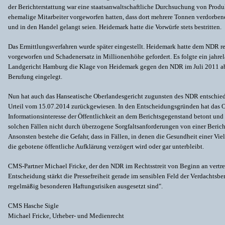
der Berichterstattung war eine staatsanwaltschaftliche Durchsuchung von Prod
ehemalige Mitarbeiter vorgeworfen hatten, dass dort mehrere Tonnen verdorbe
und in den Handel gelangt seien. Heidemark hatte die Vorwürfe stets bestritten.
Das Ermittlungsverfahren wurde später eingestellt. Heidemark hatte dem NDR re
vorgeworfen und Schadenersatz in Millionenhöhe gefordert. Es folgte ein jahrel
Landgericht Hamburg die Klage von Heidemark gegen den NDR im Juli 2011 a
Berufung eingelegt.
Nun hat auch das Hanseatische Oberlandesgericht zugunsten des NDR entschie
Urteil vom 15.07.2014 zurückgewiesen. In den Entscheidungsgründen hat das O
Informationsinteresse der Öffentlichkeit an dem Berichtsgegenstand betont und f
solchen Fällen nicht durch überzogene Sorgfaltsanforderungen von einer Berich
Ansonsten bestehe die Gefahr, dass in Fällen, in denen die Gesundheit einer Vie
die gebotene öffentliche Aufklärung verzögert wird oder gar unterbleibt.
CMS-Partner Michael Fricke, der den NDR im Rechtsstreit von Beginn an vertrete
Entscheidung stärkt die Pressefreiheit gerade im sensiblen Feld der Verdachtsbe
regelmäßig besonderen Haftungsrisiken ausgesetzt sind".
CMS Hasche Sigle
Michael Fricke, Urheber- und Medienrecht