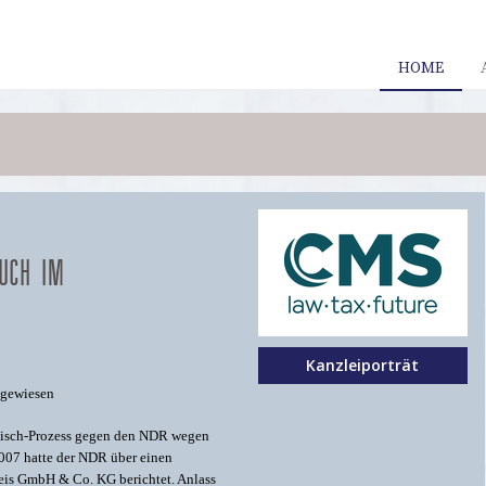
HOME
AUCH IM
Kanzleiporträt
bgewiesen
eisch-Prozess gegen den NDR wegen
007 hatte der NDR über einen
eis GmbH & Co. KG berichtet. Anlass