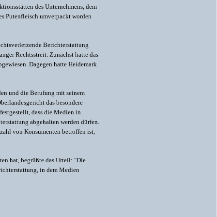
uktionsstätten des Unternehmens, dem
nes Putenfleisch umverpackt worden
chtsverletzende Berichterstattung
anger Rechtsstreit. Zunächst hatte das
bgewiesen. Dagegen hatte Heidemark
den und die Berufung mit seinem
berlandesgericht das besondere
estgestellt, dass die Medien in
terstattung abgehalten werden dürfen.
lzahl von Konsumenten betroffen ist,
n hat, begrüßte das Urteil: "Die
richterstattung, in dem Medien