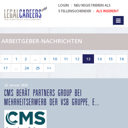
LOGIN
NEU REGISTRIEREN ALS
STELLENSUCHENDER
ALS INSERENT
Toggl
naviga
ARBEITGEBER-NACHRICHTEN
<<
1
2
…
9
10
11
12
13
14
15
16
17
…
24
25
>>
22. Januar 2020
CMS BERÄT PARTNERS GROUP BEI
MEHRHEITSERWERB DER VSB GRUPPE, E...