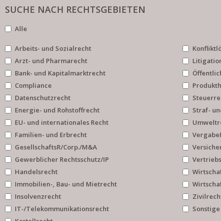
SUCHE NACH RECHTSGEBIETEN
Alle
Arbeits- und Sozialrecht
Konflikt
Arzt- und Pharmarecht
Litigatio
Bank- und Kapitalmarktrecht
Öffentlic
Compliance
Produkth
Datenschutzrecht
Steuerre
Energie- und Rohstoffrecht
Straf- u
EU- und internationales Recht
Umweltr
Familien- und Erbrecht
Vergabe
GesellschaftsR/Corp./M&A
Versiche
Gewerblicher Rechtsschutz/IP
Vertrieb
Handelsrecht
Wirtscha
Immobilien-, Bau- und Mietrecht
Wirtscha
Insolvenzrecht
Zivilrech
IT-/Telekommunikationsrecht
Sonstige