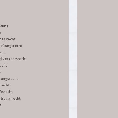
lösung
n
hes Recht
aftungsrecht
cht
nd Verkehrsrecht
echt
R
rungsrecht
srecht
ftsrecht
ftsstrafrecht
t