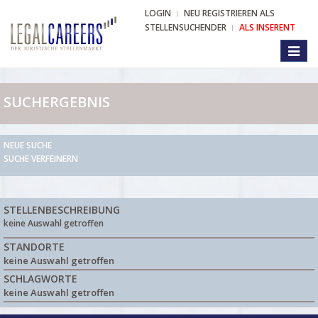
LOGIN
NEU REGISTRIEREN ALS
STELLENSUCHENDER
ALS INSERENT
Toggl
naviga
SUCHERGEBNIS
NEUE SUCHE
SUCHE VERFEINERN
STELLENBESCHREIBUNG
keine Auswahl getroffen
STANDORTE
keine Auswahl getroffen
SCHLAGWORTE
keine Auswahl getroffen