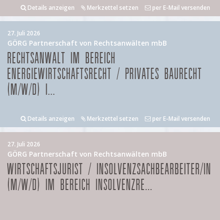
Details anzeigen
Merkzettel setzen
per E-Mail versenden
27. Juli 2026
GÖRG Partnerschaft von Rechtsanwälten mbB
RECHTSANWALT IM BEREICH
ENERGIEWIRTSCHAFTSRECHT / PRIVATES BAURECHT
(M/W/D) I...
Details anzeigen
Merkzettel setzen
per E-Mail versenden
27. Juli 2026
GÖRG Partnerschaft von Rechtsanwälten mbB
WIRTSCHAFTSJURIST / INSOLVENZSACHBEARBEITER/IN
(M/W/D) IM BEREICH INSOLVENZRE...