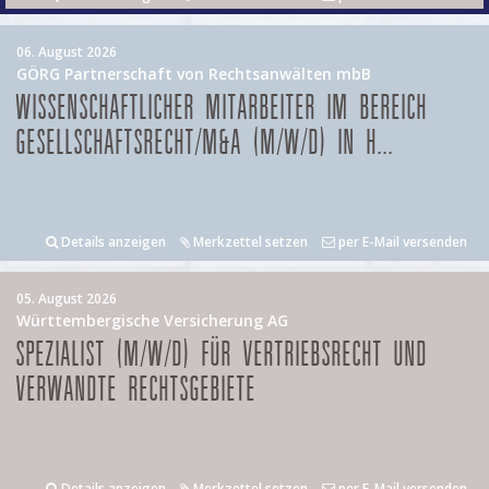
06. August 2026
GÖRG Partnerschaft von Rechtsanwälten mbB
WISSENSCHAFTLICHER MITARBEITER IM BEREICH
GESELLSCHAFTSRECHT/M&A (M/W/D) IN H...
Details anzeigen
Merkzettel setzen
per E-Mail versenden
05. August 2026
Württembergische Versicherung AG
SPEZIALIST (M/W/D) FÜR VERTRIEBSRECHT UND
VERWANDTE RECHTSGEBIETE
Details anzeigen
Merkzettel setzen
per E-Mail versenden