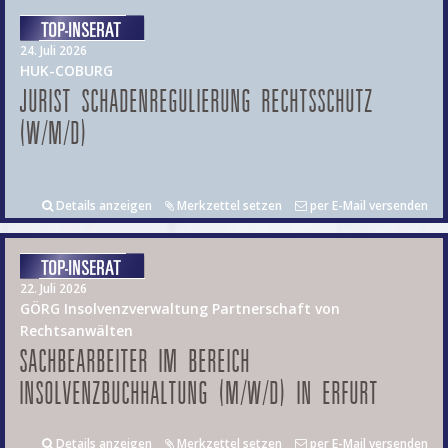
24. Juli 2026
HUK-COBURG
JURIST SCHADENREGULIERUNG RECHTSSCHUTZ
(W/M/D)
Details anzeigen
Merkzettel setzen
per E-Mail versenden
22. Juli 2026
GÖRG Insolvenzverwaltung Partnerschaft von
Rechtsanwälten
SACHBEARBEITER IM BEREICH
INSOLVENZBUCHHALTUNG (M/W/D) IN ERFURT
Details anzeigen
Merkzettel setzen
per E-Mail versenden