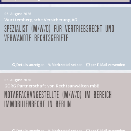
05. August 2026
Württembergische Versicherung AG
SPEZIALIST (M/W/D) FÜR VERTRIEBSRECHT UND
VERWANDTE RECHTSGEBIETE
Details anzeigen
Merkzettel setzen
per E-Mail versenden
05. August 2026
GÖRG Partnerschaft von Rechtsanwälten mbB
NOTARFACHANGESTELLTE (M/W/D) IM BEREICH
IMMOBILIENRECHT IN BERLIN
Details anzeigen
Merkzettel setzen
per E-Mail versenden