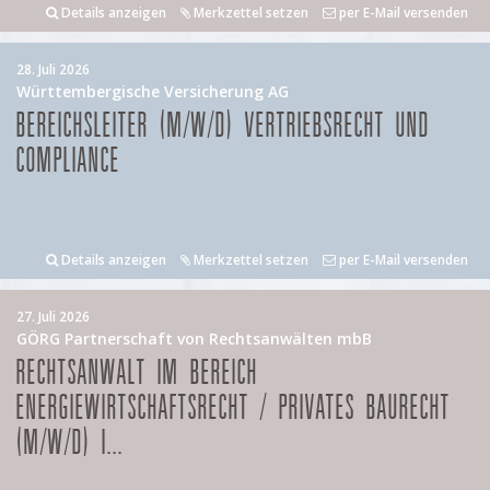
Details anzeigen
Merkzettel setzen
per E-Mail versenden
28. Juli 2026
Württembergische Versicherung AG
BEREICHSLEITER (M/W/D) VERTRIEBSRECHT UND
COMPLIANCE
Details anzeigen
Merkzettel setzen
per E-Mail versenden
27. Juli 2026
GÖRG Partnerschaft von Rechtsanwälten mbB
RECHTSANWALT IM BEREICH
ENERGIEWIRTSCHAFTSRECHT / PRIVATES BAURECHT
(M/W/D) I...