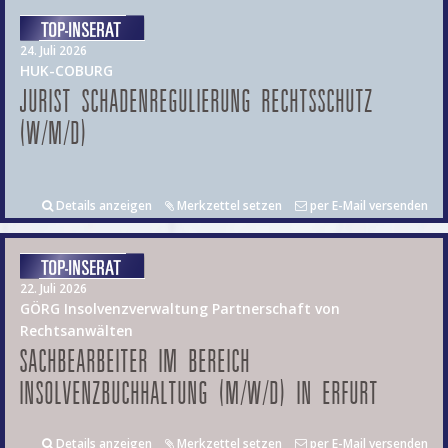
24. Juli 2026
HUK-COBURG
JURIST SCHADENREGULIERUNG RECHTSSCHUTZ
(W/M/D)
Details anzeigen
Merkzettel setzen
per E-Mail versenden
22. Juli 2026
GÖRG Insolvenzverwaltung Partnerschaft von
Rechtsanwälten
SACHBEARBEITER IM BEREICH
INSOLVENZBUCHHALTUNG (M/W/D) IN ERFURT
Details anzeigen
Merkzettel setzen
per E-Mail versenden